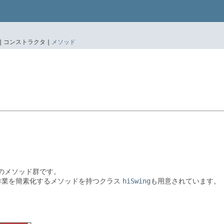
|
コンストラクタ |
メソッド
めのメソッド群です。
型作業を簡素化するメソッドを持つクラス
hiSwing
も用意されています。