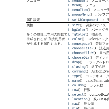
メニュー
L.menuBar
() メニューバ
L.menu
() メニュー
L.menuItem
() メニュー
L.popupMenu
() ポップ
属性設定
L.set
(
JComponent
,...
属性
L.size
() 要素のサイズ
L.bgColor
() バックグ
多くの属性は専用の関数で
L.fgColor
() 描画色
生成されるが 直接利用者
L.color
() Color(バ
が生成する属性もある。
L.monospace
() 等幅フ
L.chooseFileR
() 読込
L.chooseFileW
() 書出
L.chooseDir
() ディレ
L.drop
() ドラッグ&ド
L.closing
() 終了処理
L.command
() Action
L.type
() コンテキスト
L.name
() cardPanel
L.column
() カラム数
L.row
() 行数
L.select
() comboBo
L.location
() 親パネ
L.max
() 最大値
L.min
() 最小値