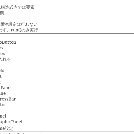
,構造式内では要素
態
、属性設定は行わない
、run()のみ実行
oButton
ox
ox
入れる
eld
a
e
rPane
ane
ressBar
tor
nel
aphicPanel
rame設定