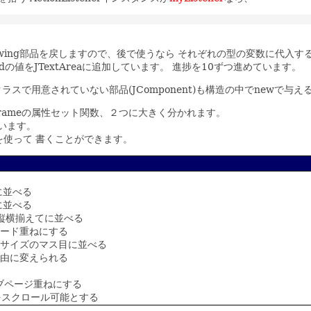
TextField等のswing部品を戻しますので、後で使うなら それぞれの型の変数に
dの値をJTextAreaに追加しています。 進捗を10ずつ進めています。
 Lクラスで用意されていない部品(JComponent)も構造の中でnewで与
Frameの属性セット関数、２つに大きく分かれます。
います。
を使って 書くことができます。
に並べる
に並べる
を縦横揃えてに並べる
カード重ねにする
同サイズのマス目に並べる
自由に変えられる
タブページ重ねにする
素をスクロール可能とする