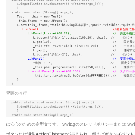
      SwingUtilities.invokeLater(()-<{start(args_);});

      }

   static void start(String[] args_){

      Test   _this = new Test();

      _this.frame  = new JFrame();

      L.set(this_.frame,"title:hiSwing基本試験","pack","visible","qui
L.vPanel(                                         //要素を
L.hPanel(L.size(400,22),                       //  要素
               L.button("ボタン-1",L.size(100,20),_this),  //    ボタン(
               L.gap(10),                                  //    固定長
               _this.tf=L.textField(L.size(150,20)),       //    テキ
               L.gap(),                                    //    伸縮す
               L.button("ボタン-2"),_this),                //    ボタン(
L.hPanel(                                      //  要素
               "進捗　:　",                                //    固定文字列
               _this.pb=L.progressBar(L.size(250,23))),    //    進捗バー
L.scrollPanel(L.size(400,150),                 //  スクロ
               _this.ta=L.textArea(L.bgColor(0xFFFFEE)))));//    複
}

   }
冒頭の４行
public static void main(final String[] args_){

      SwingUtilities.invokeLater(()-<{start(args_);});

      }

   static void start(String[] args_){...
は安心のための定型文です。
Swingのスレッドポリシー
または
Swi
ボタンには通常ActionListenerが与えられ、例えばボタンイベントを拾