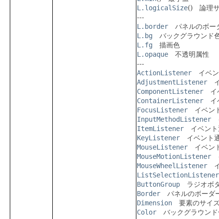
L.logicalSize
() 論理
---
L.border
パネルのボー
L.bg
バックグラウンド
L.fg
描画色
L.opaque
不透明属性
---
ActionListener
イベン
AdjustmentListener
イ
ComponentListener
イベ
ContainerListener
イベ
FocusListener
イベント
InputMethodListener
イ
ItemListener
イベント
KeyListener
イベント通
MouseListener
イベント
MouseMotionListener
イ
MouseWheelListener
イ
ListSelectionListener
ButtonGroup
ラジオボタ
Border
パネルのボーダ
Dimension
要素のサイ
Color
バックグラウンド