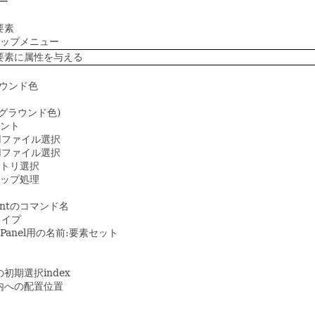
ー
要素
アップメニュー
) 要素に属性を与える
ラウンド色
ックグラウンド色)
ォント
用ファイル選択
用ファイル選択
クトリ選択
ロップ処理
Eventのコマンド名
タイプ
,tabPanel用の名前:要素セット
xの初期選択index
ル内への配置位置