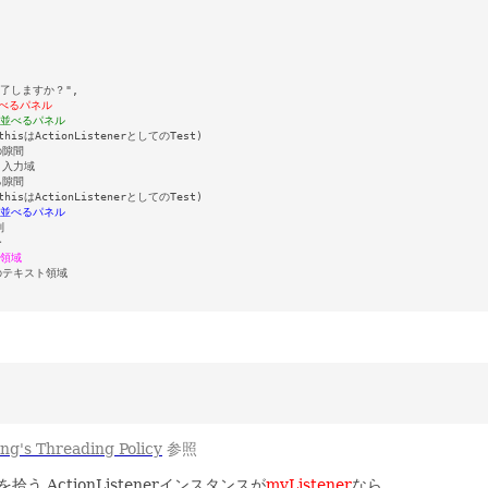
t:終了しますか？",

縦に並べるパネル
を横に並べるパネル
_thisはActionListenerとしてのTest)

の隙間

スト入力域

る隙間

_thisはActionListenerとしてのTest)

を横に並べるパネル




ール領域
数行のテキスト領域

ng's Threading Policy
参照
う ActionListenerインスタンスが
myListener
なら、