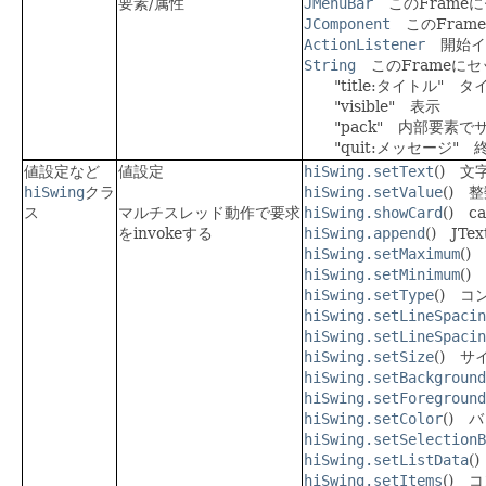
要素/属性
JMenuBar
このFrame
JComponent
このFrame
ActionListener
開始イ
String
このFrameにセ
"title:タイトル" タ
"visible" 表示
"pack" 内部要素で
"quit:メッセージ" 
値設定など
値設定
hiSwing.setText
() 
hiSwing
クラ
hiSwing.setValue
() 
ス
マルチスレッド動作で要求
hiSwing.showCard
() 
をinvokeする
hiSwing.append
() JT
hiSwing.setMaximum
(
hiSwing.setMinimum
(
hiSwing.setType
() 
hiSwing.setLineSpacin
hiSwing.setLineSpacin
hiSwing.setSize
() 
hiSwing.setBackground
hiSwing.setForeground
hiSwing.setColor
() 
hiSwing.setSelectionB
hiSwing.setListData
(
hiSwing.setItems
() 