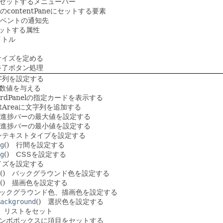
にセットするメニューバー
のcontentPaneにセットする要素
ベントの通知先
ットする属性
イトル
サイズを定める
終了ボタン処理
文字列を設定する
整数値を与える
cardPanelの指定カードを表示する
extAreaに文字列を追加する
) 進捗バーの最大値を設定する
) 進捗バーの最小値を設定する
コンテキストタイプを設定する
g
() 行間を設定する
g
() CSSを設定する
サイズを設定する
() バックグラウンド色を設定する
() 描画色を設定する
バックグラウンド色、描画色を設定する
ackground
() 選択色を設定する
) リストをセット
コンボボックスに項目をセットする