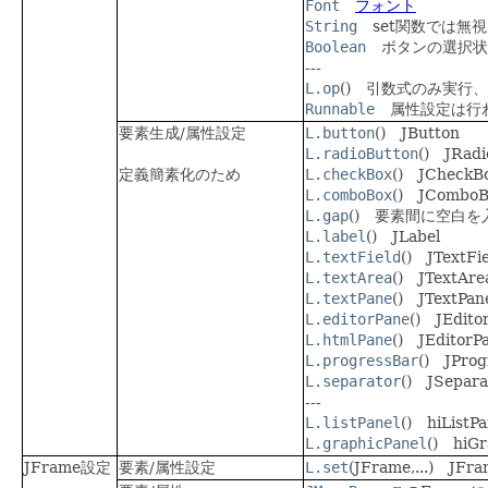
Font
フォント
String
set関数では無視
Boolean
ボタンの選択状
---
L.op
() 引数式のみ実行
Runnable
属性設定は行わず
要素生成/属性設定
L.button
() JButton
L.radioButton
() JRadi
定義簡素化のため
L.checkBox
() JCheckB
L.comboBox
() JComboB
L.gap
() 要素間に空白を
L.label
() JLabel
L.textField
() JTextFi
L.textArea
() JTextAre
L.textPane
() JTextPan
L.editorPane
() JEdito
L.htmlPane
() JEditorP
L.progressBar
() JProg
L.separator
() JSepara
---
L.listPanel
() hiListPa
L.graphicPanel
() hiGr
JFrame設定
要素/属性設定
L.set
(JFrame,...) JF