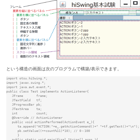
という構造の画面は次のプログラムで構築/表示できます。
import otsu.hiSwing.*;

import javax.swing.*;

import java.awt.event.*;

public class Test implements ActionListener{

   JFrame       frame;

   JTextField   tf;

   JProgressBar pb;

   JTextArea    ta;

   int          count;

   @Override // ActionListener

   public void actionPerformed(ActionEvent e_){

      ta.append("ACTION:"+e_.getActionCommand()+" "+tf.getText()+"\n");

      pb.setValue((++count%11)*10); // 0～100

      }

   public static void main(final String[] args_){
