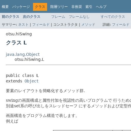
概要
パッケージ
クラス
階層ツリー
非推奨
索引
ヘルプ
前のクラス
次のクラス
フレーム
フレームなし
すべてのクラス
サマリー:
ネスト
|
フィールド
|
コンストラクタ |
メソッド
詳細:
フィールド
otsu.hiSwing
クラス L
java.lang.Object
otsu.hiSwing.L
public class 
L
extends 
Object
要素のレイアウトを簡略化するメソッド群.
swingの画面構成と属性付加を視認性の高いプログラムで 行うた
別途set系の呼び出しをスレッドセーフ にするメソッドおよび定
画面構造をプログラム構造で表します。
例えば