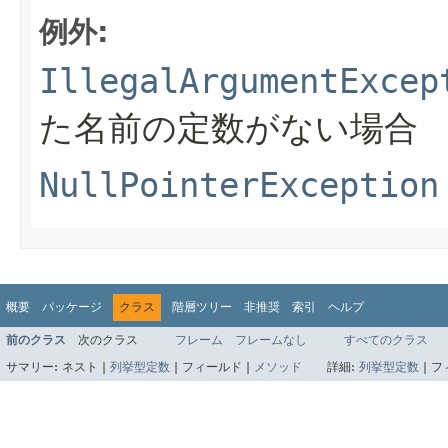
例外:
IllegalArgumentExcep
た名前の定数がない場合
NullPointerException
概要
パッケージ
クラス
階層ツリー
非推奨
索引
ヘルプ
前のクラス
次のクラス
フレーム
フレームなし
すべてのクラス
サマリー:
ネスト |
列挙型定数
|
フィールド |
メソッド
詳細:
列挙型定数
|
フ