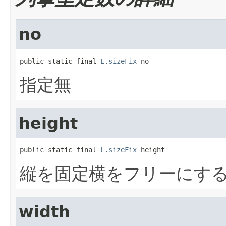
no
public static final 
L.sizeFix
 no
指定無
height
public static final 
L.sizeFix
 height
縦を固定横をフリーにす
width