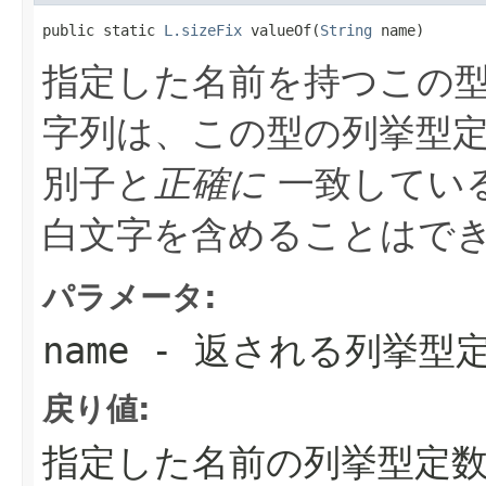
public static 
L.sizeFix
 valueOf(
String
 name)
指定した名前を持つこの型
字列は、この型の列挙型
別子と
正確に
一致している
白文字を含めることはでき
パラメータ:
name
- 返される列挙型
戻り値:
指定した名前の列挙型定