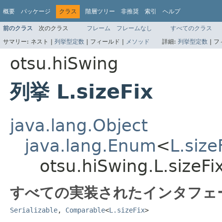
概要
パッケージ
クラス
階層ツリー
非推奨
索引
ヘルプ
前のクラス
次のクラス
フレーム
フレームなし
すべてのクラス
サマリー:
ネスト |
列挙型定数
|
フィールド |
メソッド
詳細:
列挙型定数
|
フ
otsu.hiSwing
列挙 L.sizeFix
java.lang.Object
java.lang.Enum
<
L.size
otsu.hiSwing.L.sizeFi
すべての実装されたインタフェ
Serializable
,
Comparable
<
L.sizeFix
>