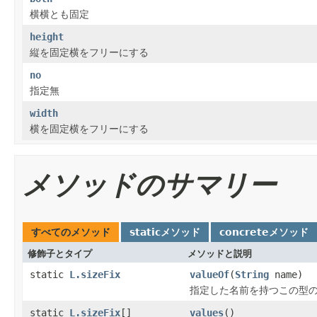
横横とも固定
height
縦を固定横をフリーにする
no
指定無
width
横を固定横をフリーにする
メソッドのサマリー
すべてのメソッド
staticメソッド
concreteメソッド
修飾子とタイプ
メソッドと説明
static
L.sizeFix
valueOf
(
String
name)
指定した名前を持つこの型
static
L.sizeFix
[]
values
()