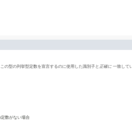
、この型の列挙型定数を宣言するのに使用した識別子と
正確に
一致してい
の定数がない場合