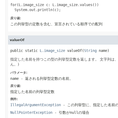
for(L.image_size c: L.image_size.values())

戻り値:
この列挙型の定数を含む、宣言されている順序での配列
valueOf
public static 
L.image_size
 valueOf(
String
 name)
指定した名前を持つこの型の列挙型定数を返します。 文字列は
ん。)
パラメータ:
name
- 返される列挙型定数の名前。
戻り値:
指定した名前の列挙型定数
例外:
IllegalArgumentException
- この列挙型に、指定した名前
NullPointerException
- 引数がnullの場合