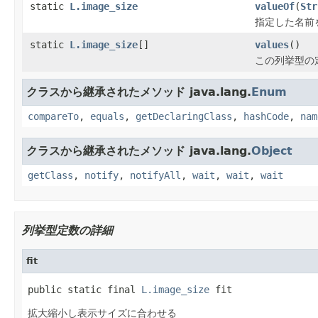
static
L.image_size
valueOf
(
Str
指定した名前
static
L.image_size
[]
values
()
この列挙型の
クラスから継承されたメソッド java.lang.
Enum
compareTo
,
equals
,
getDeclaringClass
,
hashCode
,
nam
クラスから継承されたメソッド java.lang.
Object
getClass
,
notify
,
notifyAll
,
wait
,
wait
,
wait
列挙型定数の詳細
fit
public static final 
L.image_size
 fit
拡大縮小し表示サイズに合わせる