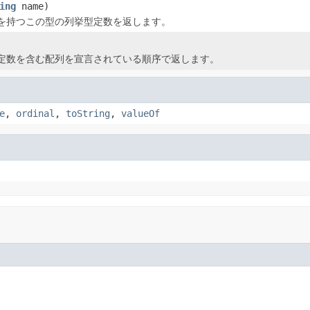
ing
name)
を持つこの型の列挙型定数を返します。
定数を含む配列を宣言されている順序で返します。
e
,
ordinal
,
toString
,
valueOf