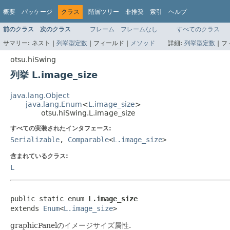
概要
パッケージ
クラス
階層ツリー
非推奨
索引
ヘルプ
前のクラス
次のクラス
フレーム
フレームなし
すべてのクラス
サマリー:
ネスト |
列挙型定数
|
フィールド |
メソッド
詳細:
列挙型定数
|
フ
otsu.hiSwing
列挙 L.image_size
java.lang.Object
java.lang.Enum
<
L.image_size
>
otsu.hiSwing.L.image_size
すべての実装されたインタフェース:
Serializable
,
Comparable
<
L.image_size
>
含まれているクラス:
L
public static enum 
L.image_size
extends 
Enum
<
L.image_size
>
graphicPanelのイメージサイズ属性.