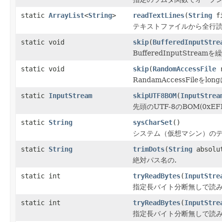
static
ArrayList
<
String
>
readTextLines
(
String
fi
テキストファイルから全行読
static void
skip
(
BufferedInputStre
BufferedInputStre
static void
skip
(
RandomAccessFile
r
RandamAccessFileを
static
InputStream
skipUTF8BOM
(
InputStrea
先頭のUTF-8のBOM(0xE
static
String
sysCharSet
()
システム（仮想マシン）のデ
static
String
trimDots
(
String
absolut
絶対パス名の.
static int
tryReadBytes
(
InputStre
指定長バイト分断無しで読み
static int
tryReadBytes
(
InputStre
指定長バイト分断無しで読み