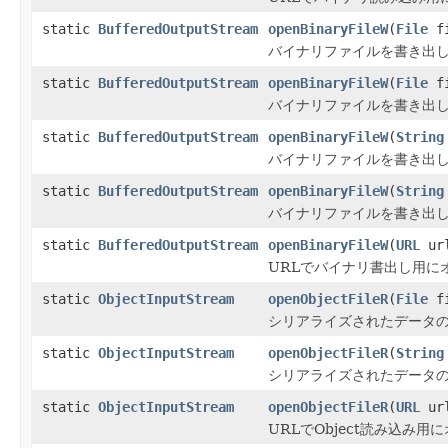
static
BufferedOutputStream
openBinaryFileW
(
File
fi
バイナリファイルを書き出し
static
BufferedOutputStream
openBinaryFileW
(
File
fi
バイナリファイルを書き出し
static
BufferedOutputStream
openBinaryFileW
(
String
バイナリファイルを書き出し
static
BufferedOutputStream
openBinaryFileW
(
String
バイナリファイルを書き出し
static
BufferedOutputStream
openBinaryFileW
(
URL
ur
URLでバイナリ書出し用に
static
ObjectInputStream
openObjectFileR
(
File
fi
シリアライズされたデータの
static
ObjectInputStream
openObjectFileR
(
String
シリアライズされたデータの
static
ObjectInputStream
openObjectFileR
(
URL
ur
URLでObject読み込み用