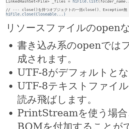
hiFile.list
LinkedHashSet<File> _files = 
(
folder_name
.
hiFile.close(Closeable...)
リソースファイルのopen
書き込み系のopenで
成されます。
UTF-8がデフォルトと
UTF-8テキストファイ
読み飛ばします。
PrintStreamを使う場
BOMを付加することが