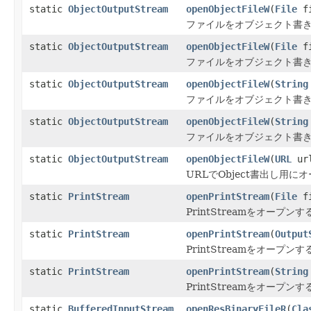
static
ObjectOutputStream
openObjectFileW
(
File
fi
ファイルをオブジェクト書き
static
ObjectOutputStream
openObjectFileW
(
File
fi
ファイルをオブジェクト書き
static
ObjectOutputStream
openObjectFileW
(
String
ファイルをオブジェクト書き
static
ObjectOutputStream
openObjectFileW
(
String
ファイルをオブジェクト書き出
static
ObjectOutputStream
openObjectFileW
(
URL
ur
URLでObject書出し用に
static
PrintStream
openPrintStream
(
File
f
PrintStreamをオープン
static
PrintStream
openPrintStream
(
Output
PrintStreamをオープンする
static
PrintStream
openPrintStream
(
String
PrintStreamをオープン
static
BufferedInputStream
openResBinaryFileR
(
Cla