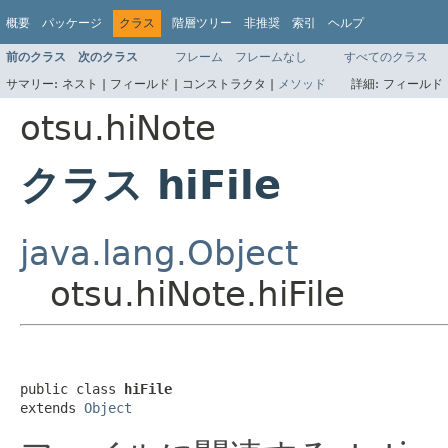
概要
パッケージ
クラス
階層ツリー
非推奨
索引
ヘルプ
前のクラス
次のクラス
フレーム
フレームなし
すべてのクラス
サマリー:
ネスト |
フィールド |
コンストラクタ |
メソッド
詳細:
フィールド 
otsu.hiNote
クラス hiFile
java.lang.Object
otsu.hiNote.hiFile
public class 
hiFile
extends 
Object