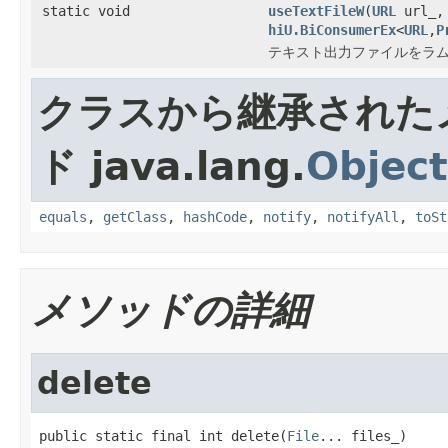
static void
useTextFileW
(
URL
url_
hiU.BiConsumerEx
<
URL
,
P
テキスト出力ファイルをラム
クラスから継承された
ド java.lang.
Object
equals
,
getClass
,
hashCode
,
notify
,
notifyAll
,
toSt
メソッドの詳細
delete
public static final int delete(
File
... files_)