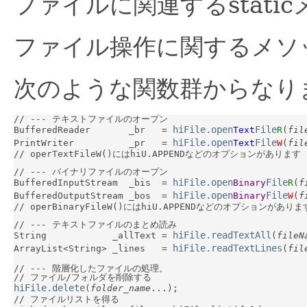
ファイルに関連するstatic
ファイル操作に関するメソ
次のような関数群からなり
// --- テキストファイルのオープン

hiFile.open
File
BufferedReader       _br   = 
Text
R
(
fil
hiFile.open
File
PrintWriter          _pr   = 
Text
W
(
fil
// operTextFileW()にはhiU.APPENDなどのオプションがあります

// --- バイナリファイルのオープン

hiFile.open
File
BufferedInputStream  _bis  = 
Binary
R
(
f
hiFile.open
File
BufferedOutputStream _bos  = 
Binary
W
(
f
// operBinaryFileW()にはhiU.APPENDなどのオプションがあります
// --- テキストファイルのまとめ読み

hiFile.readTextAll
String            _allText = 
(
fileN
hiFile.readTextLines
ArrayList<String> _lines   = 
(
fil
// --- 階層化したファイルの処理。

hiFile.delete
(
folder_name
...);

// ファイルリストを得る
