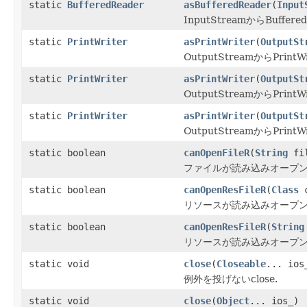
static
BufferedReader
asBufferedReader
(
Input
InputStreamからBuffe
static
PrintWriter
asPrintWriter
(
OutputSt
OutputStreamからPrintWr
static
PrintWriter
asPrintWriter
(
OutputSt
OutputStreamからPri
static
PrintWriter
asPrintWriter
(
OutputSt
OutputStreamからPr
static boolean
canOpenFileR
(
String
fil
ファイルが読み込みオープン
static boolean
canOpenResFileR
(
Class
c
リソースが読み込みオープン
static boolean
canOpenResFileR
(
String
リソースが読み込みオープン
static void
close
(
Closeable
... ios
例外を投げないclose.
static void
close
(
Object
... ios_)