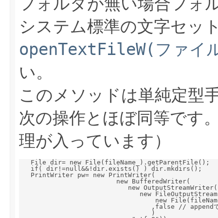
フォルダが無い場合フォ
システム標準の文字セッ
openTextFileW(ファイ
い。
このメソッドは単純定型
次の操作とほぼ同等です。
理が入っています）
   File dir= new File(fileName_).getParentFile();

   if( dir!=null&&!dir.exists() ) dir.mkdirs();

   PrintWriter pw= new PrintWriter(

                         new BufferedWriter(

                            new OutputStreamWriter(

                               new FileOutputStream(
                                   new File(fileName
                                  ,false // appen
                                  )
