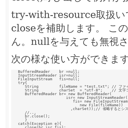
try-with-resourc
closeを補助します。 
ん。nullを与えても無視
次の様な使い方ができま
   BufferedReader    br =null;

   InputStreamReader isr=null;

   FileInputStream   fis=null;

   try{

      String         fileName = "test.txt"; // ファ
      String         charSet  = "utf-8";    // 
      BufferedReader br= new BufferedReader(

                        isr= new InputStreamReader(

                           fis= new FileInputStream(
                              new File(fileName))

                          ,charSet));// 省略すると
      //...

      br.close();

      }

   catch(Exception e){

      close(br,isr,fis);
