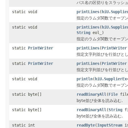
パス名の区切りをスラッシ
static void
printLines
(
hiU.Supplie
指定のラムダ関数でオープン
static void
printLines
(
hiU.Supplie
String
eol_)
指定のラムダ関数でオープン
static
PrintWriter
printLines
(
PrintWriter
指定文字列並びを行並びとし
static
PrintWriter
printLines
(
PrintWriter
指定文字列並びを行並びとし
static void
println
(
hiU.SupplierEx
指定のラムダ関数でオープン
static byte[]
readBinaryAll
(
File
fil
byte並び全体を読み込む.
static byte[]
readBinaryAll
(
String
fi
byte並び全体を読み込む.
static int
readByte
(
InputStream
is