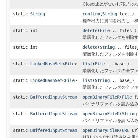
Closeableがない1.7以
static
String
confirm
(
String
text_)
標準出力に質問を出力し、標
static int
delete
(
File
... files_)
階層化したフォルダを削除
static int
delete
(
String
... files
階層化したフォルダを削除
static
LinkedHashSet
<
File
>
list
(
File
... base_)
階層化したフォルダの全フ
static
LinkedHashSet
<
File
>
list
(
String
... base_)
階層化したフォルダの全フ
static
BufferedInputStream
openBinaryFileR
(
File
fi
バイナリファイルを読み込み
static
BufferedInputStream
openBinaryFileR
(
String
バイナリファイルを読み込み
static
BufferedInputStream
openBinaryFileR
(
URL
ur
URLでバイナリ読み込み用