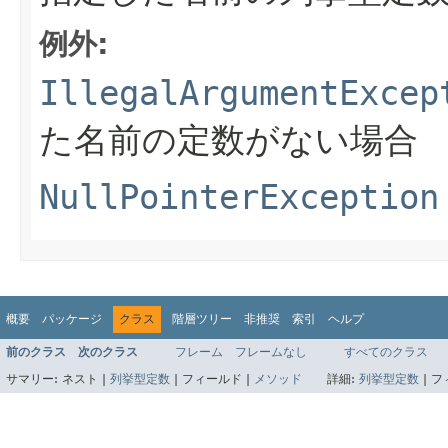
例外:
IllegalArgumentExcep
た名前の定数がない場合
NullPointerException
概要
パッケージ
クラス
階層ツリー
非推奨
索引
ヘルプ
前のクラス
次のクラス
フレーム
フレームなし
すべてのクラス
サマリー:
ネスト |
列挙型定数
|
フィールド |
メソッド
詳細:
列挙型定数
|
フ