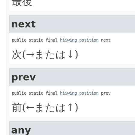
最後
next
public static final 
hiSwing.position
 next
次(→または↓)
prev
public static final 
hiSwing.position
 prev
前(←または↑)
any