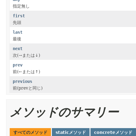
指定無し
first
先頭
last
最後
next
次(→または↓)
prev
前(←または↑)
previous
前(prevと同じ)
メソッドのサマリー
すべてのメソッド
staticメソッド
concreteメソッド