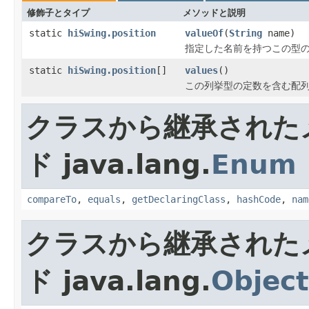
修飾子とタイプ
メソッドと説明
static
hiSwing.position
valueOf
(
String
name)
指定した名前を持つこの型
static
hiSwing.position
[]
values
()
この列挙型の定数を含む配
クラスから継承された
ド java.lang.
Enum
compareTo
,
equals
,
getDeclaringClass
,
hashCode
,
nam
クラスから継承された
ド java.lang.
Object