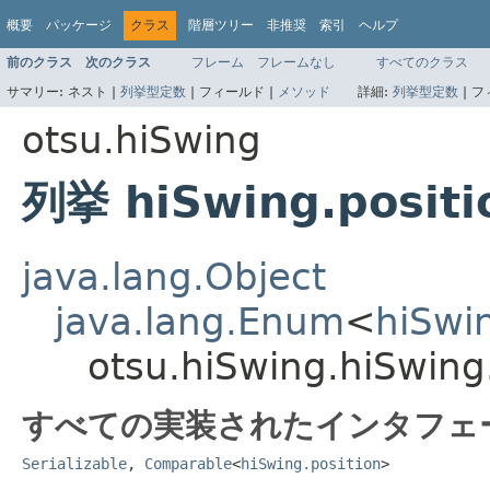
概要
パッケージ
クラス
階層ツリー
非推奨
索引
ヘルプ
前のクラス
次のクラス
フレーム
フレームなし
すべてのクラス
サマリー:
ネスト |
列挙型定数
|
フィールド |
メソッド
詳細:
列挙型定数
|
フ
otsu.hiSwing
列挙 hiSwing.positi
java.lang.Object
java.lang.Enum
<
hiSwin
otsu.hiSwing.hiSwing
すべての実装されたインタフェ
Serializable
,
Comparable
<
hiSwing.position
>