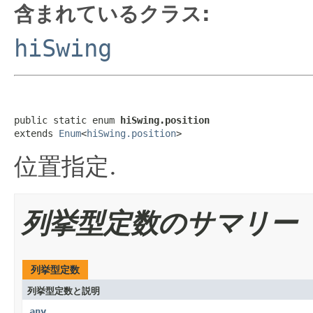
含まれているクラス:
hiSwing
public static enum 
hiSwing.position
extends 
Enum
<
hiSwing.position
>
位置指定.
列挙型定数のサマリー
列挙型定数
列挙型定数と説明
any