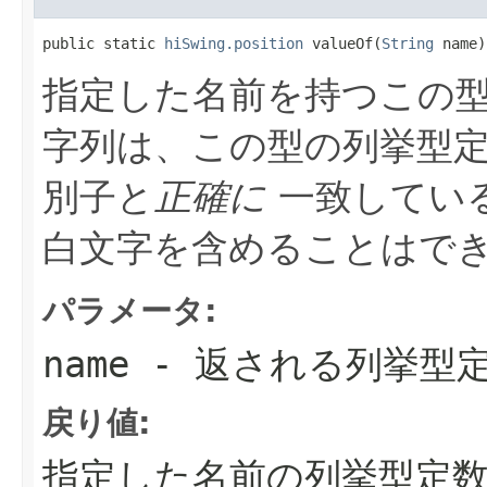
public static 
hiSwing.position
 valueOf(
String
 name)
指定した名前を持つこの型
字列は、この型の列挙型
別子と
正確に
一致している
白文字を含めることはでき
パラメータ:
name
- 返される列挙型
戻り値:
指定した名前の列挙型定