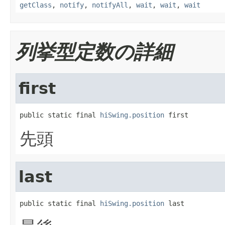
getClass
,
notify
,
notifyAll
,
wait
,
wait
,
wait
列挙型定数の詳細
first
public static final 
hiSwing.position
 first
先頭
last
public static final 
hiSwing.position
 last