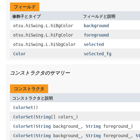
フィールド
修飾子とタイプ
フィールドと説明
otsu.hiSwing.L.hiBgColor
background
otsu.hiSwing.L.hiFgColor
foreground
otsu.hiSwing.L.hiSbgColor
selected
Color
selected_fg
コンストラクタのサマリー
コンストラクタ
コンストラクタと説明
ColorSet
()
ColorSet
(
String
[] colors_)
ColorSet
(
String
background_,
String
foreground_)
ColorSet
(
String
background_,
String
foreground_,
S