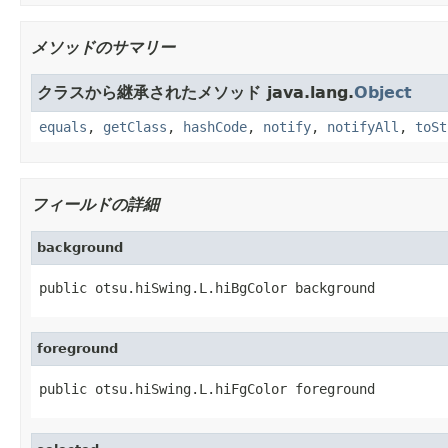
メソッドのサマリー
クラスから継承されたメソッド java.lang.
Object
equals
,
getClass
,
hashCode
,
notify
,
notifyAll
,
toSt
フィールドの詳細
background
public otsu.hiSwing.L.hiBgColor background
foreground
public otsu.hiSwing.L.hiFgColor foreground