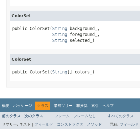
ColorSet
public ColorSet(
String
 background_,

String
 foreground_,

String
 selected_)
ColorSet
public ColorSet(
String
[] colors_)
概要
パッケージ
クラス
階層ツリー
非推奨
索引
ヘルプ
前のクラス
次のクラス
フレーム
フレームなし
すべてのクラス
サマリー:
ネスト |
フィールド
|
コンストラクタ
|
メソッド
詳細:
フィールド