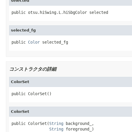
selected
public otsu.hiSwing.L.hiSbgColor selected
selected_fg
public 
Color
 selected_fg
コンストラクタの詳細
ColorSet
public ColorSet()
ColorSet
public ColorSet(
String
 background_,

String
 foreground_)