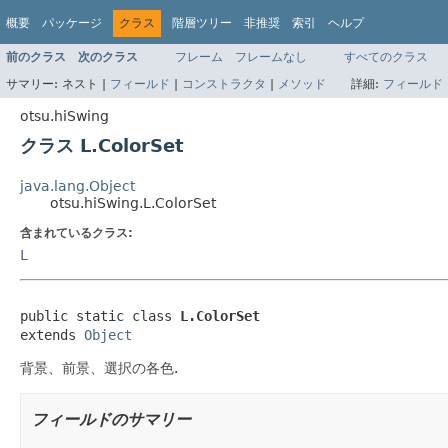
概要
パッケージ
クラス
階層ツリー
非推奨
索引
ヘルプ
前のクラス
次のクラス
フレーム
フレームなし
すべてのクラス
サマリー:
ネスト |
フィールド
|
コンストラクタ
|
メソッド
詳細:
フィールド
otsu.hiSwing
クラス L.ColorSet
java.lang.Object
otsu.hiSwing.L.ColorSet
含まれているクラス:
L
public static class 
L.ColorSet
extends 
Object
背景、前景、選択の各色.
フィールドのサマリー