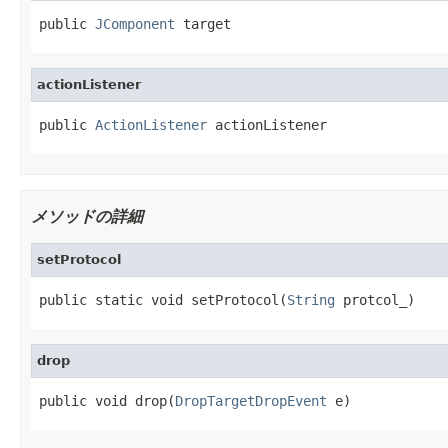
public 
JComponent
 target
actionListener
public 
ActionListener
 actionListener
メソッドの詳細
setProtocol
public static void setProtocol(
String
 protcol_)
drop
public void drop(
DropTargetDropEvent
 e)