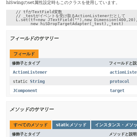
hiSwingのset属性設定時もこのクラスを使用しています。
    // tfがTextField変数

    // _testがイベントを受け取るActionListenerだとして

    L.set(tf=new JTextField(""),new Dimension(400,20),
フィールドのサマリー
フィールド
修飾子とタイプ
フィールドと説
ActionListener
actionListe
static
String
protocol
JComponent
target
メソッドのサマリー
すべてのメソッド
staticメソッド
インスタンス・メソ
修飾子とタイプ
メソッドと説明