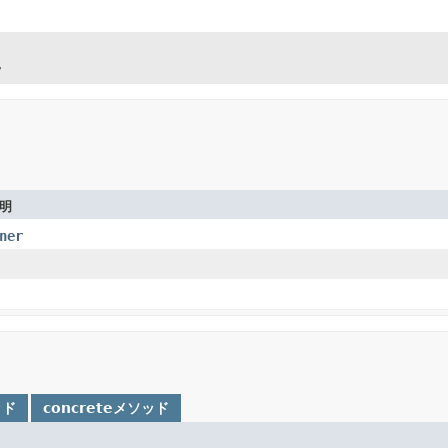


明
ner
ッド
concreteメソッド