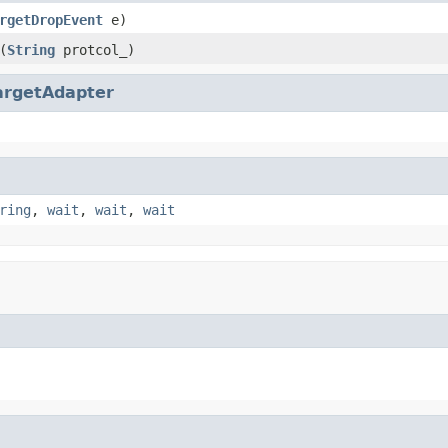
rgetDropEvent
e)
(
String
protcol_)
argetAdapter
ring
,
wait
,
wait
,
wait