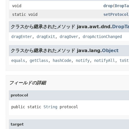
void
drop
(
DropTa
static void
setProtocol
クラスから継承されたメソッド java.awt.dnd.
DropT
dragEnter
,
dragExit
,
dragOver
,
dropActionChanged
クラスから継承されたメソッド java.lang.
Object
equals
,
getClass
,
hashCode
,
notify
,
notifyAll
,
toSt
フィールドの詳細
protocol
public static 
String
 protocol
target