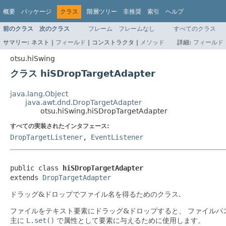
概要
パッケージ
クラス
階層ツリー
非推奨
索引
ヘルプ
前のクラス
次のクラス
フレーム
フレームなし
すべてのクラス
サマリー:
ネスト |
フィールド
|
コンストラクタ |
メソッド
詳細:
フィールド
otsu.hiSwing
クラス hiSDropTargetAdapter
java.lang.Object
java.awt.dnd.DropTargetAdapter
otsu.hiSwing.hiSDropTargetAdapter
すべての実装されたインタフェース:
DropTargetListener
,
EventListener
public class 
hiSDropTargetAdapter
extends 
DropTargetAdapter
ドラッグ&ドロップでファイル名を得るためのクラス.
ファイルをテキスト要素にドラッグ&ドロップすると、 ファイルパ
主に
L.set()
で属性として要素に与えるために使用します。