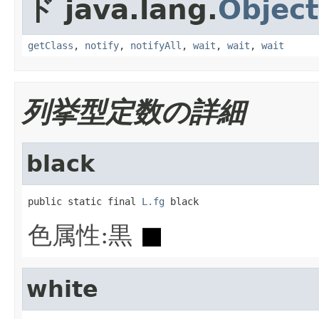
ド java.lang.
Object
getClass
,
notify
,
notifyAll
,
wait
,
wait
,
wait
列挙型定数の詳細
black
public static final 
L.fg
 black
色属性:黒
■
white