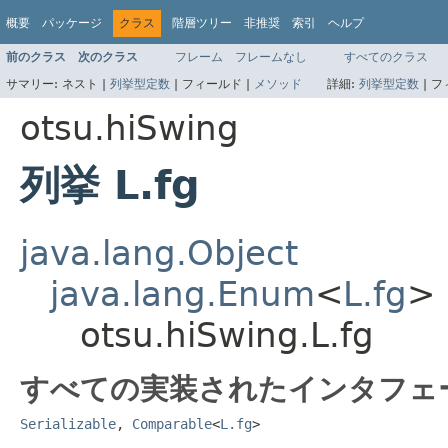
概要
パッケージ
クラス
階層ツリー
非推奨
索引
ヘルプ
前のクラス
次のクラス
フレーム
フレームなし
すべてのクラス
サマリー:
ネスト |
列挙型定数
|
フィールド |
メソッド
詳細:
列挙型定数
|
フ
otsu.hiSwing
列挙 L.fg
java.lang.Object
java.lang.Enum
<
L.fg
>
otsu.hiSwing.L.fg
すべての実装されたインタフェ
Serializable
,
Comparable
<
L.fg
>