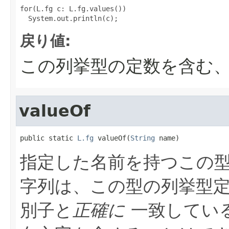
for(L.fg c: L.fg.values())

戻り値:
この列挙型の定数を含む
valueOf
public static 
L.fg
 valueOf(
String
 name)
指定した名前を持つこの型
字列は、この型の列挙型
別子と
正確に
一致している