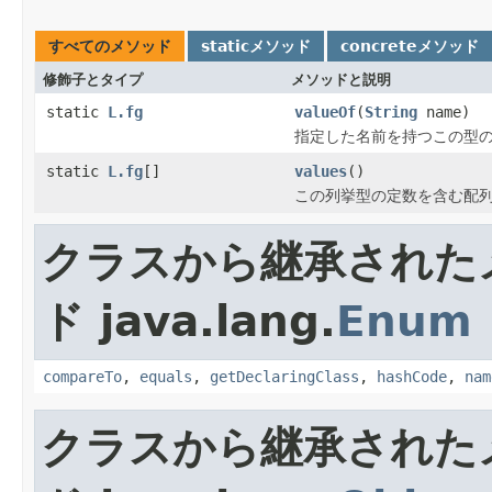
すべてのメソッド
staticメソッド
concreteメソッド
修飾子とタイプ
メソッドと説明
static
L.fg
valueOf
(
String
name)
指定した名前を持つこの型
static
L.fg
[]
values
()
この列挙型の定数を含む配
クラスから継承された
ド java.lang.
Enum
compareTo
,
equals
,
getDeclaringClass
,
hashCode
,
nam
クラスから継承された