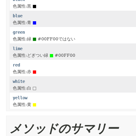
色属性:黒
■
blue
色属性:青
■
green
色属性:緑
■
#00FF00ではない
lime
色属性:どぎつい緑
■
#00FF00
red
色属性:赤
■
white
色属性:白 □
yellow
色属性:黄
■
メソッドのサマリー