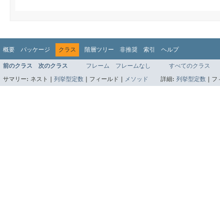
概要
パッケージ
クラス
階層ツリー
非推奨
索引
ヘルプ
前のクラス
次のクラス
フレーム
フレームなし
すべてのクラス
サマリー:
ネスト |
列挙型定数
|
フィールド |
メソッド
詳細:
列挙型定数
|
フ