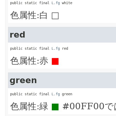
public static final 
L.fg
 white
色属性:白 □
red
public static final 
L.fg
 red
色属性:赤
■
green
public static final 
L.fg
 green
色属性:緑
■
#00FF00