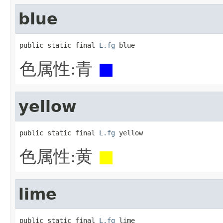
blue
public static final 
L.fg
 blue
色属性:青
■
yellow
public static final 
L.fg
 yellow
色属性:黄
■
lime
public static final 
L.fg
 lime