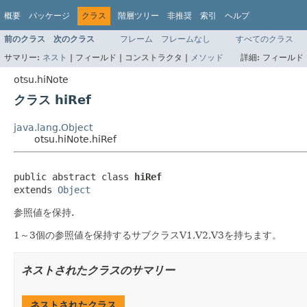
概要
パッケージ
クラス
階層ツリー
非推奨
索引
ヘルプ
前のクラス
次のクラス
フレーム
フレームなし
すべてのクラス
サマリー:
ネスト
|
フィールド |
コンストラクタ |
メソッド
詳細:
フィールド 
otsu.hiNote
クラス hiRef
java.lang.Object
otsu.hiNote.hiRef
public abstract class 
hiRef
extends 
Object
参照値を保持.
1～3個の参照値を保持するサブクラスV1,V2,V3を持ちます。
ネストされたクラスのサマリー
ネストされたクラス