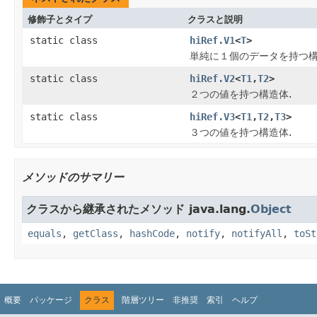
修飾子とタイプ
クラスと説明
static class
hiRef.V1
<
T
>
単純に１個のデータを持つ構
static class
hiRef.V2
<
T1
,
T2
>
２つの値を持つ構造体.
static class
hiRef.V3
<
T1
,
T2
,
T3
>
３つの値を持つ構造体.
メソッドのサマリー
クラスから継承されたメソッド java.lang.
Object
equals
,
getClass
,
hashCode
,
notify
,
notifyAll
,
toSt
概要
パッケージ
クラス
階層ツリー
非推奨
索引
ヘルプ