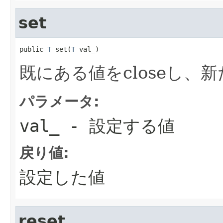
set
public 
T
 set(
T
 val_)
既にある値をcloseし、
パラメータ:
val_
- 設定する値
戻り値:
設定した値
reset