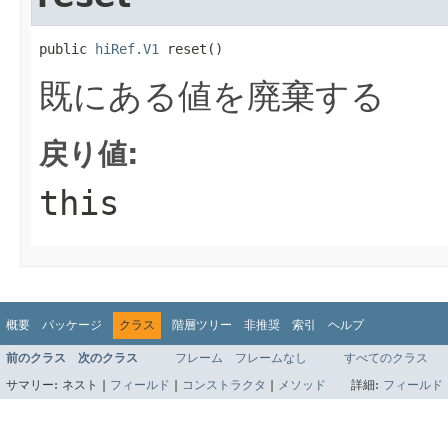
public 
hiRef.V1
 reset()
既にある値を廃棄する
戻り値:
this
概要
パッケージ
クラス
階層ツリー
非推奨
索引
ヘルプ
前のクラス
次のクラス
フレーム
フレームなし
すべてのクラス
サマリー:
ネスト |
フィールド
|
コンストラクタ
|
メソッド
詳細:
フィールド