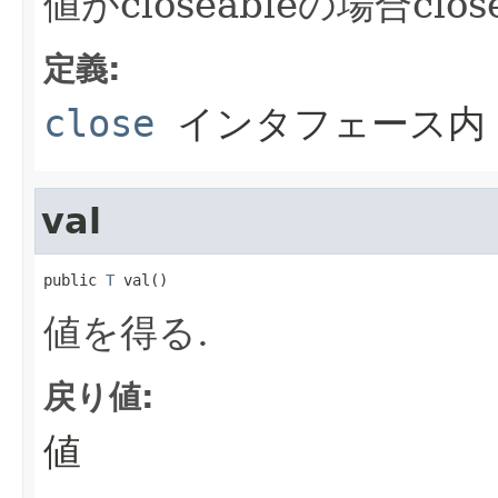
値がcloseableの場合cl
定義:
close
インタフェース
val
public 
T
 val()
値を得る.
戻り値:
値