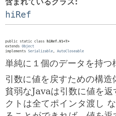
含まれているクラス:
hiRef
public static class 
hiRef.V1<T>
extends 
Object
implements 
Serializable
, 
AutoCloseable
単純に１個のデータを持つ
引数に値を戻すための構造
貧弱なJavaは引数に値を
クトは全てポインタ渡し 
ることができれば、値を返