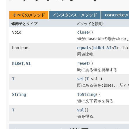
すべてのメソッド
インスタンス・メソッド
concrete
修飾子とタイプ
メソッドと説明
void
close
()
値がcloseableの場合clo
boolean
equals
(
hiRef.V1
<
T
> tha
同値比較.
hiRef.V1
reset
()
既にある値を廃棄する
T
set
(
T
val_)
既にある値をcloseし、新
String
toString
()
値の文字表示を得る.
T
val
()
値を得る.