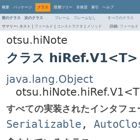
概要
パッケージ
クラス
階層ツリー
非推奨
索引
ヘルプ
前のクラス
次のクラス
フレーム
フレームなし
すべてのクラス
サマリー:
ネスト |
フィールド
|
コンストラクタ
|
メソッド
詳細:
フィールド
otsu.hiNote
クラス hiRef.V1<T>
java.lang.Object
otsu.hiNote.hiRef.V1<
すべての実装されたインタフェ
Serializable
,
AutoClo