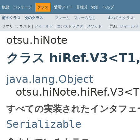
概要
パッケージ
クラス
階層ツリー
非推奨
索引
ヘルプ
前のクラス
次のクラス
フレーム
フレームなし
すべてのクラス
サマリー:
ネスト |
フィールド
|
コンストラクタ
|
メソッド
詳細:
フィールド
otsu.hiNote
クラス hiRef.V3<T1
java.lang.Object
otsu.hiNote.hiRef.V3<
すべての実装されたインタフェ
Serializable