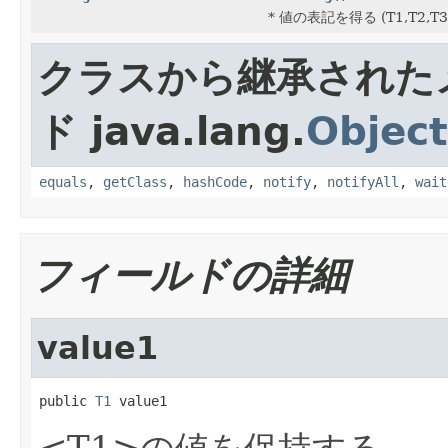
* 値の表記を得る (T1,T2,T3
クラスから継承された
ド java.lang.
Object
equals
,
getClass
,
hashCode
,
notify
,
notifyAll
,
wait
フィールドの詳細
value1
public 
T1
 value1
<T1>の値を保持する.