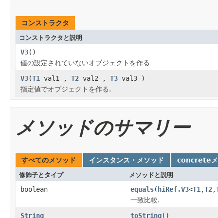
コンストラクタ
コンストラクタと説明
V3
()
値の設定されていないオブジェクトを作る
V3
(
T1
val1_,
T2
val2_,
T3
val3_)
指定値でオブジェクトを作る.
メソッドのサマリー
すべてのメソッド
インスタンス・メソッド
concrete
修飾子とタイプ
メソッドと説明
boolean
equals
(
hiRef.V3
<
T1
,
T2
,
一致比較.
String
toString
()