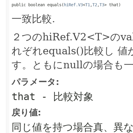
public boolean equals(
hiRef.V3
<
T1
,
T2
,
T3
> that)
一致比較.
２つのhiRef.V2<T>のval
れぞれequals()比較し
す。ともにnullの場合も
パラメータ:
that
- 比較対象
戻り値:
同じ値を持つ場合真、異