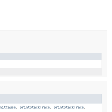
nitCause
,
printStackTrace
,
printStackTrace
,