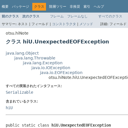
概要
パッケージ
クラス
階層ツリー
非推奨
索引
ヘルプ
前のクラス
次のクラス
フレーム
フレームなし
すべてのクラス
サマリー:
ネスト |
フィールド |
コンストラクタ
|
メソッド
詳細:
フィールド 
otsu.hiNote
クラス hiU.UnexpectedEOFException
java.lang.Object
java.lang.Throwable
java.lang.Exception
java.io.IOException
java.io.EOFException
otsu.hiNote.hiU.UnexpectedEOFExcept
すべての実装されたインタフェース:
Serializable
含まれているクラス:
hiU
public static class 
hiU.UnexpectedEOFException