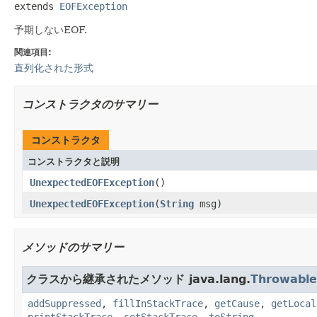
extends 
EOFException
予期しないEOF.
関連項目:
直列化された形式
コンストラクタのサマリー
コンストラクタ
コンストラクタと説明
UnexpectedEOFException
()
UnexpectedEOFException
(
String
msg)
メソッドのサマリー
クラスから継承されたメソッド java.lang.
Throwable
addSuppressed
,
fillInStackTrace
,
getCause
,
getLocal
printStackTrace
,
setStackTrace
,
toString