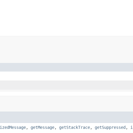
izedMessage
,
getMessage
,
getStackTrace
,
getSuppressed
,
i