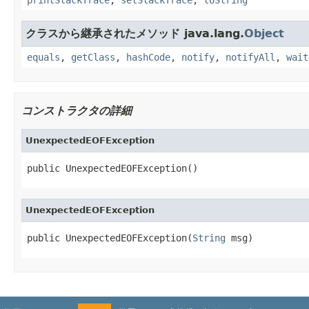
クラスから継承されたメソッド java.lang.
Object
equals
,
getClass
,
hashCode
,
notify
,
notifyAll
,
wait
コンストラクタの詳細
UnexpectedEOFException
public UnexpectedEOFException()
UnexpectedEOFException
public UnexpectedEOFException(
String
 msg)