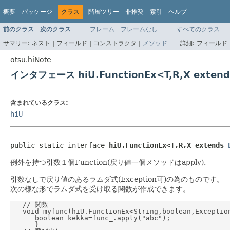
概要
パッケージ
クラス
階層ツリー
非推奨
索引
ヘルプ
前のクラス
次のクラス
フレーム
フレームなし
すべてのクラス
サマリー:
ネスト |
フィールド |
コンストラクタ |
メソッド
詳細:
フィールド 
otsu.hiNote
インタフェース hiU.FunctionEx<T,R,X exten
含まれているクラス:
hiU
public static interface 
hiU.FunctionEx<T,R,X extends 
例外を持つ引数１個Function(戻り値一個メソッドはapply).
引数なしで戻り値のあるラムダ式(Exception可)の為のものです。
次の様な形でラムダ式を受け取る関数が作成できます。
   // 関数

   void myfunc(hiU.FunctionEx<String,boolean,Exception
      boolean kekka=func_.apply("abc");

      }
