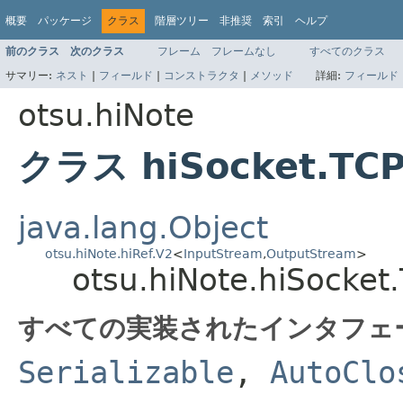
概要
パッケージ
クラス
階層ツリー
非推奨
索引
ヘルプ
前のクラス
次のクラス
フレーム
フレームなし
すべてのクラス
サマリー:
ネスト
|
フィールド
|
コンストラクタ
|
メソッド
詳細:
フィールド
otsu.hiNote
クラス hiSocket.TC
java.lang.Object
otsu.hiNote.hiRef.V2
<
InputStream
,
OutputStream
>
otsu.hiNote.hiSocket
すべての実装されたインタフェ
Serializable
,
AutoClo