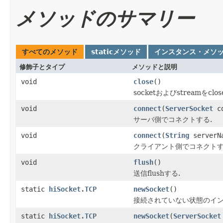
メソッドのサマリー
すべてのメソッド
staticメソッド
インスタンス・メソ
修飾子とタイプ
メソッドと説明
void
close
()
socketおよびstreamをclos
void
connect
(
ServerSocket
co
サーバ側でコネクトする.
void
connect
(
String
serverNa
クライアント側でコネクトす
void
flush
()
送信flushする.
static
hiSocket.TCP
newSocket
()
接続されていない状態のイン
static
hiSocket.TCP
newSocket
(
ServerSocket