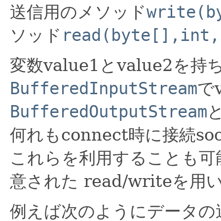
送信用のメソッド
write(b
ソッド
read(byte[],int,
変数value1とvalue2を持ち
BufferedInputStream
でv
BufferedOutputStream
何れもconnect時に接続s
これらを利用することも可
意された read/writeを
例えば次のようにデータの