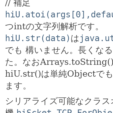
// 補足
hiU.atoi(args[0],defa
つintの文字列解析です。
hiU.str(data)
は
java.u
でも 構いません。長くなる
た。なおArrays.toStr
hiU.str()は単純Obj
ます。
シリアライズ可能なクラス
機
hiScket.TCP.ForObje