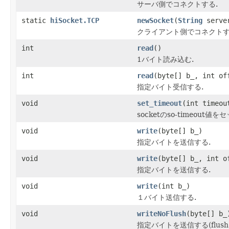
サーバ側でコネクトする.
static
hiSocket.TCP
newSocket
(
String
server
クライアント側でコネクトす
int
read
()
1バイト読み込む.
int
read
(byte[] b_, int of
指定バイト受信する.
void
set_timeout
(int timeou
socketのso-timeout値
void
write
(byte[] b_)
指定バイトを送信する.
void
write
(byte[] b_, int o
指定バイトを送信する.
void
write
(int b_)
１バイト送信する.
void
writeNoFlush
(byte[] b_
指定バイトを送信する(flush