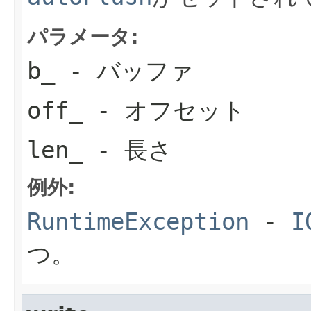
パラメータ:
b_
- バッファ
off_
- オフセット
len_
- 長さ
例外:
RuntimeException
-
I
つ。