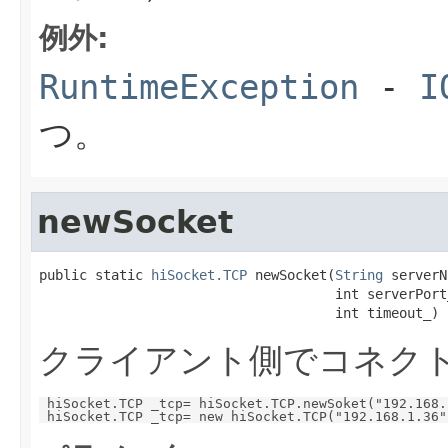
例外:
RuntimeException
-
I
つ。
newSocket
public static 
hiSocket.TCP
 newSocket(
String
 serverN
                                     int serverPort_
                                     int timeout_)
クライアント側でコネクト
 hiSocket.TCP _tcp= hiSocket.TCP.newSoket("192.168.