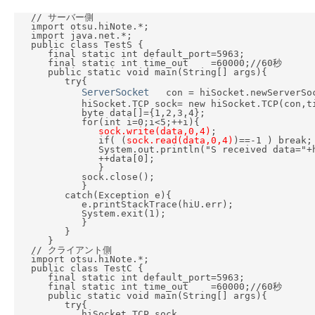
   // サーバー側

   import otsu.hiNote.*;

   import java.net.*;

   public class TestS {

      final static int default_port=5963;

      final static int time_out    =60000;//60秒

      public static void main(String[] args){

         try{

ServerSocket
   con = hiSocket.newServerSo
            hiSocket.TCP sock= new hiSocket.TCP(con,ti
            byte data[]={1,2,3,4};

            for(int i=0;i<5;++i){

sock.write(data,0,4)
;

               if( (
sock.read(data,0,4)
)==-1 ) break;

               System.out.println("S received data="+h
               ++data[0];

               }

            sock.close();

            }

         catch(Exception e){

            e.printStackTrace(hiU.err);

            System.exit(1);

            }

         }

      }

   // クライアント側

   import otsu.hiNote.*;

   public class TestC {

      final static int default_port=5963;

      final static int time_out    =60000;//60秒

      public static void main(String[] args){

         try{

            hiSocket.TCP sock
