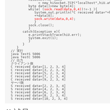
                 = new hiSocket.TCP("localhost",hiU.at
            byte data[]=new byte[4];

            while( (
sock.read(data,0,4)
)!=-1 ){

               System.out.println("C received data="+h
               ++data[0];

sock.write(data,0,4)
;

               }

            sock.close();

            }

         catch(Exception e){

            e.printStackTrace(hiU.err);

            System.exit(1);

            }

         }

      }

   // 実行

   java TestS 5006

   java TestC 5006

   // 出力

   クライアント側

   C received data=[1, 2, 3, 4]

   C received data=[3, 2, 3, 4]

   C received data=[5, 2, 3, 4]

   C received data=[7, 2, 3, 4]

   C received data=[9, 2, 3, 4]

   サーバ側

   S received data=[2, 2, 3, 4]

   S received data=[4, 2, 3, 4]

   S received data=[6, 2, 3, 4]

   S received data=[8, 2, 3, 4]

   S received data=[10, 2, 3, 4]
