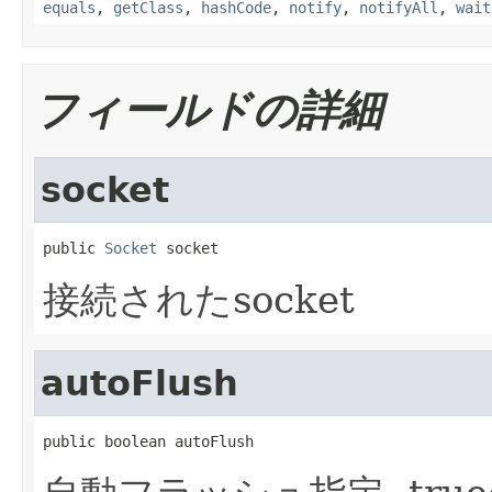
equals
,
getClass
,
hashCode
,
notify
,
notifyAll
,
wait
フィールドの詳細
socket
public 
Socket
 socket
接続されたsocket
autoFlush
public boolean autoFlush