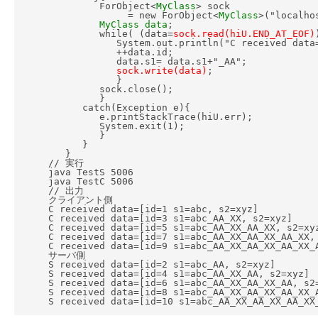
               ForObject<
MyClass
> sock

                    = new ForObject<
MyClass
>("localho
MyClass data
;

               while( (data=
sock.read(hiU.END_AT_EOF)
                  System.out.println("C received data=
                  ++data.id;

                  data.s1= data.s1+"_AA";

sock.write(data)
;

                  }

               sock.close();

               }

            catch(Exception e){

               e.printStackTrace(hiU.err);

               System.exit(1);

               }

            }

         }

      // 実行

      java TestS 5006

      java TestC 5006

      // 出力

      クライアント側

      C received data=[id=1 s1=abc, s2=xyz]

      C received data=[id=3 s1=abc_AA_XX, s2=xyz]

      C received data=[id=5 s1=abc_AA_XX_AA_XX, s2=xyz
      C received data=[id=7 s1=abc_AA_XX_AA_XX_AA_XX, 
      C received data=[id=9 s1=abc_AA_XX_AA_XX_AA_XX_A
      サーバ側

      S received data=[id=2 s1=abc_AA, s2=xyz]

      S received data=[id=4 s1=abc_AA_XX_AA, s2=xyz]

      S received data=[id=6 s1=abc_AA_XX_AA_XX_AA, s2=
      S received data=[id=8 s1=abc_AA_XX_AA_XX_AA_XX_A
      S received data=[id=10 s1=abc_AA_XX_AA_XX_AA_XX_