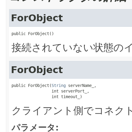
ForObject
public ForObject()
接続されていない状態のイ
ForObject
public ForObject(
String
 serverName_,

                 int serverPort_,

                 int timeout_)
クライアント側でコネク
パラメータ: