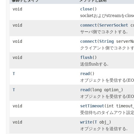
修飾子とタイプ
メソッドと説明
void
close
()
socketおよびstreamをclos
void
connect
(
ServerSocket
co
サーバ側でコネクトする.
void
connect
(
String
serverNa
クライアント側でコネクトす
void
flush
()
送信flushする.
T
read
()
オブジェクトを受信する(EOFはE
T
read
(long option_)
オブジェクトを受信する(EOFで
void
setTimeout
(int timeout
受信待ちのタイムアウト設定
void
write
(
T
obj_)
オブジェクトを送信する.