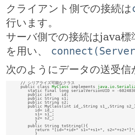
クライアント側での接続は
行います。
サーバ側での接続はjava標
を用い、
connect(Serve
次のようにデータの送受信
      // シリアライズ可能なクラス

      public class 
MyClass
 implements 
java.io.Seriali
         static final long serialVersionUID = -6024830
         public int    id;

         public String s1;

         public String s2;

         public MyClass(int id_,String s1_,String s2_)
            id= id_;

            s1= s1_;

            s2= s2_;

            }

         public String toString(){

            return "[id="+id+" s1="+s1+", s2="+s2+"]";
            }
