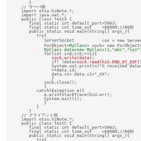
         }

      // サーバ側

      import otsu.hiNote.*;

      import java.net.*;

      public class TestS {

         final static int default_port=5963;

         final static int time_out    =60000;//60秒

         public static void main(String[] args_){

            try{

ServerSocket
           con = new Serve
               ForObject<
MyClass
> sock= new ForObject
MyClass data=new MyClass(1,"abc","xyz"
               for(int i=0;i<5;++i){

sock.write(data)
;

                  if( (data=
sock.read(hiU.END_AT_EOF)
                  System.out.println("S received data=
                  ++data.id;

                  data.s1= data.s1+"_XX";

                  }

               sock.close();

               }

            catch(Exception e){

               e.printStackTrace(hiU.err);

               System.exit(1);

               }

            }

         }

      // クライアント側

      import otsu.hiNote.*;

      public class TestC {

         final static int default_port=5963;

         final static int time_out    =60000;//60秒

         public static void main(String[] args_){

            try{
