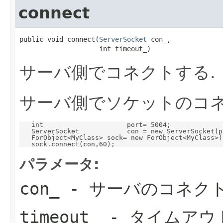
connect
public void connect(
ServerSocket
 con_,

                    int timeout_)
サーバ側でコネクトする.
サーバ側でソケットのコ
   int                     port= 5004;

   ServerSocket            con = new ServerSocket(po
   ForObject<MyClass> sock= new ForObject<MyClass>()
パラメータ:
con_
- サーバのコネク
timeout_
- タイムアウ