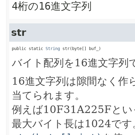
4桁の16進文字列
str
public static 
String
 str(byte[] buf_)
バイト配列を16進文字列で
16進文字列は隙間なく作ら
当てられます。
例えば10F31A225Fと
最大バイト長は1024で