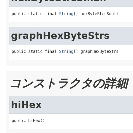
public static final 
String
[] hexByteStrsSmall
graphHexByteStrs
public static final 
String
[] graphHexByteStrs
コンストラクタの詳細
hiHex
public hiHex()