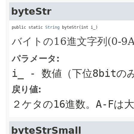
byteStr
public static 
String
 byteStr(int i_)
バイトの16進文字列(0-9A
パラメータ:
i_
- 数値（下位8bitの
戻り値:
２ケタの16進数。A-Fは
byteStrSmall