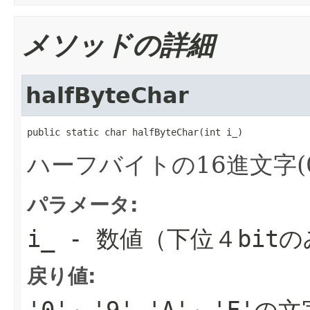
メソッドの詳細
halfByteChar
public static char halfByteChar(int i_)
ハーフバイトの16進文字(0-
パラメータ:
i_
- 数値（下位４bit
戻り値:
'0'～'9','A'～'F'の文