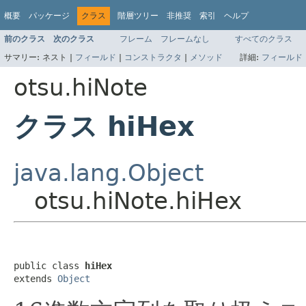
概要
パッケージ
クラス
階層ツリー
非推奨
索引
ヘルプ
前のクラス
次のクラス
フレーム
フレームなし
すべてのクラス
サマリー:
ネスト |
フィールド
|
コンストラクタ
|
メソッド
詳細:
フィールド
otsu.hiNote
クラス hiHex
java.lang.Object
otsu.hiNote.hiHex
public class 
hiHex
extends 
Object