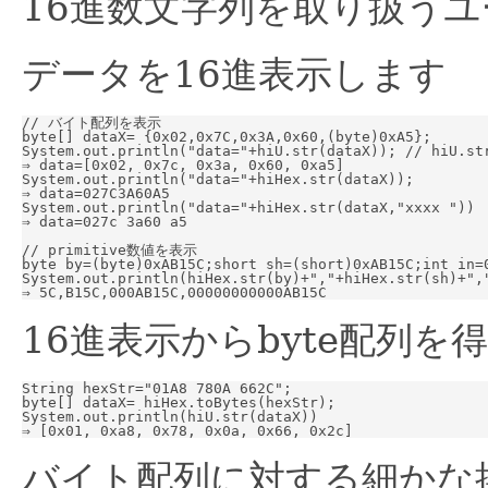
16進数文字列を取り扱うユ
データを16進表示します
// バイト配列を表示

byte[] dataX= {0x02,0x7C,0x3A,0x60,(byte)0xA5};

System.out.println("data="+hiU.str(dataX)); // hiU.s
⇒ data=[0x02, 0x7c, 0x3a, 0x60, 0xa5]

System.out.println("data="+hiHex.str(dataX));

⇒ data=027C3A60A5

System.out.println("data="+hiHex.str(dataX,"xxxx "))

⇒ data=027c 3a60 a5

// primitive数値を表示

byte by=(byte)0xAB15C;short sh=(short)0xAB15C;int in=0
System.out.println(hiHex.str(by)+","+hiHex.str(sh)+","
16進表示からbyte配列を
String hexStr="01A8 780A 662C";

byte[] dataX= hiHex.toBytes(hexStr);

System.out.println(hiU.str(dataX))

バイト配列に対する細かな