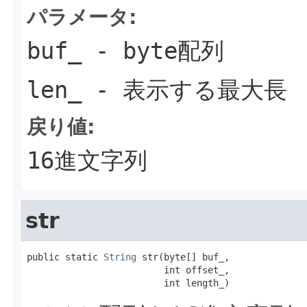
パラメータ:
buf_
- byte配列
len_
- 表示する最大長
戻り値:
16進文字列
str
public static 
String
 str(byte[] buf_,

                         int offset_,

                         int length_)