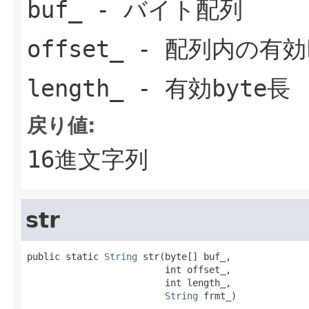
buf_
- バイト配列
offset_
- 配列内の有効
length_
- 有効byte長
戻り値:
16進文字列
str
public static 
String
 str(byte[] buf_,

                         int offset_,

                         int length_,

String
 frmt_)