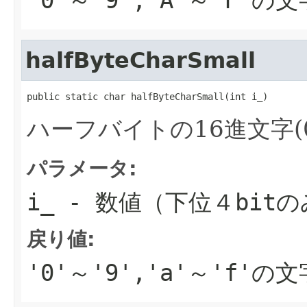
halfByteCharSmall
public static char halfByteCharSmall(int i_)
ハーフバイトの16進文字(0-
パラメータ:
i_
- 数値（下位４bit
戻り値:
'0'～'9','a'～'f'の文