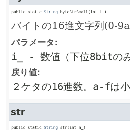
public static 
String
 byteStrSmall(int i_)
バイトの16進文字列(0-9a-
パラメータ:
i_
- 数値（下位8bitの
戻り値:
２ケタの16進数。a-fは
str
public static 
String
 str(int n_)