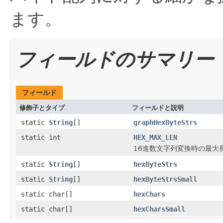
ます。
フィールドのサマリー
フィールド
修飾子とタイプ
フィールドと説明
static
String
[]
graphHexByteStrs
static int
HEX_MAX_LEN
16進数文字列変換時の最大
static
String
[]
hexByteStrs
static
String
[]
hexByteStrsSmall
static char[]
hexChars
static char[]
hexCharsSmall