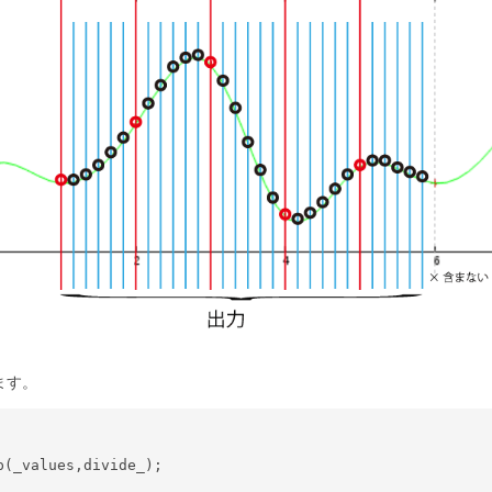
ます。
(_values,divide_);
