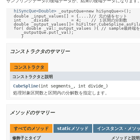
サンプリングデータの後端データが、結果の後端データになります
hiSyncQue<Double>
 _outputQue=new hiSynqQue<>();

   double _input_values[] = {....}// 元の値をセット

   int    _divide         = 4;    // １区間の分割数

   double _output_values[]= hiFilter.CubeSpline.asFila
   for( double _val:_output_values ){ // sample最終端
      _outputQue.put(_val);

コンストラクタのサマリー
コンストラクタ
コンストラクタと説明
CubeSpline
(int segments_, int divide_)
処理対象区間数と区間内の分解数を指定します。
メソッドのサマリー
すべてのメソッド
staticメソッド
インスタンス・メソ
修飾子とタイプ
メソッドと説明