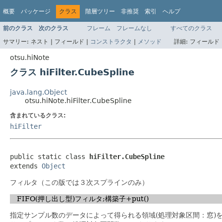
概要
パッケージ
クラス
階層ツリー
非推奨
索引
ヘルプ
前のクラス
次のクラス
フレーム
フレームなし
すべてのクラス
サマリー:
ネスト |
フィールド |
コンストラクタ
|
メソッド
詳細:
フィールド 
otsu.hiNote
クラス hiFilter.CubeSpline
java.lang.Object
otsu.hiNote.hiFilter.CubeSpline
含まれているクラス:
hiFilter
public static class 
hiFilter.CubeSpline
extends 
Object
フィルタ（この版では３次スプラインのみ）
FIFO(押し出し型)フィルタ;構築子+put()
指定サンプル数のデータによって得られる領域(処理対象区間：窓)