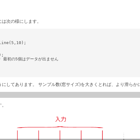
には次の様にします。
ine(5,10);

;

ータ蓄積中 最初の5個はデータが出ません

にしてあります。 サンプル数(窓サイズ)を大きくとれば、より滑らか
す。