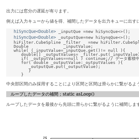
出力には窓分の遅延が有ります。
例えば入力キューから値を得、補間したデータを出力キューに出す
hiSyncQue<Double>
 _inputQue =new hiSyncQue<>();

hiSyncQue<Double>
 _outputQue=new hiSynqQue<>();

   hiFilter.CubeSpline _filter   =new hiFilter.CubeSpl
   Double              _inputValue;

   while( (_inputValue=_inputQue.get()!= null ){

      double[] _outputValues= _filter.put(_inputValue)
      if( _outputValues==null ) continue;// デ
      for( double _outputValue:_outputValues ){

         _outputQue.put(_outputValue);

         }

中央部区間のみ採用することにより区間と区間は滑らかに繋がるよう
ループしたデータの補間；static asLoop()
ループしたデータを最後から先頭に滑らかに繋がるように補間しま