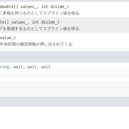
double[] values_, int divide_)
に末端を持つものとしてスプライン値を得る.
le[] values_, int divide_)
プを形成するものとしてスプライン値を得る.
value_)
.中央区間の補完情報が押し出されてくる.
ring
,
wait
,
wait
,
wait