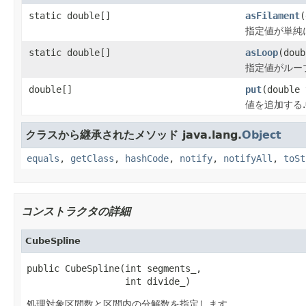
static double[]
asFilament
(
指定値が単純
static double[]
asLoop
(doub
指定値がルー
double[]
put
(double 
値を追加する
クラスから継承されたメソッド java.lang.
Object
equals
,
getClass
,
hashCode
,
notify
,
notifyAll
,
toSt
コンストラクタの詳細
CubeSpline
public CubeSpline(int segments_,

                  int divide_)
処理対象区間数と区間内の分解数を指定します。