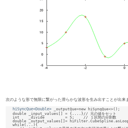
次のような形で無限に繋がった滑らかな波形を生み出すことが出来
hiSyncQue<Double>
 _outputQue=new hiSynqQue<>();

   double _input_values[] = {....}// 元の値をセット

   int    _divide         = 5;    // １区間の分割数

   double _output_values[]= hiFilter.CubeSpline.asLoop
   while(...){
