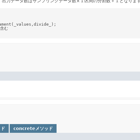
。出力データ数はサンプリングデータ数×１区間の分割数＋１となりま
ment(_values,divide_);

を含む

ッド
concreteメソッド