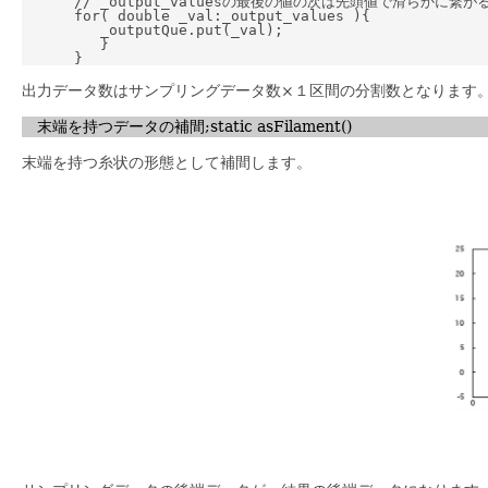
      // _output_valuesの最後の値の次は先頭値で滑らかに繋がる
      for( double _val:_output_values ){

         _outputQue.put(_val);

         }

出力データ数はサンプリングデータ数×１区間の分割数となります
末端を持つデータの補間;static asFilament()
末端を持つ糸状の形態として補間します。