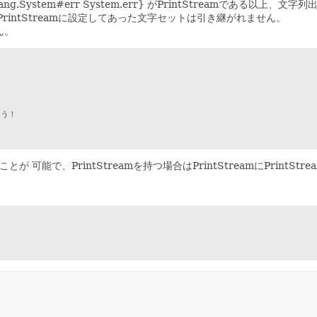
a.lang.System#err System.err} がPrintStreamである
場合 PrintStreamに設定してあった文字セットは引き継がれません。
ん。
う！

ことが 可能で、PrintStreamを持つ場合はPrintStreamにPrintS