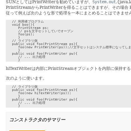
SUNとしてはPrintWriterを勧めていますが、
System.out
,{jav
PrintStreamからPrintWriterを得ることはできますが、その
従って例えば次のような形で処理を一本にまとめることはできませ
   // 利用者プログラム

   void boo(){

      PrintStream ps;

      // psを文字セットしていでオープン

      foo(ps);

      }

   // ライブラリ側

   public void foo(PrintStream ps){

      foo(new PrintWriter(ps));//文字セットはシステム標準になってしま
      }

   public void foo(PrintWriter pw){

      // ... 出力処理

hiTextWriterは内部にPrintStreamオブジェクトを内部に保持する
次のように使います。
   // ライブラリ側

   public void foo(PrintStream ps){

      foo(new hiTextWriter(ps));

      }

   public void foo(PrintWriter pw){

      // ... 出力処理

コンストラクタのサマリー