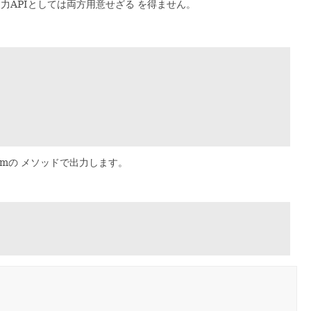
以上、文字列出力APIとしては両方用意せざる を得ません。
treamの メソッドで出力します。