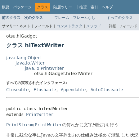
概要
パッケージ
クラス
階層ツリー
非推奨
索引
ヘルプ
前のクラス
次のクラス
フレーム
フレームなし
すべてのクラス
サマリー:
ネスト |
フィールド |
コンストラクタ
|
メソッド
詳細:
フィールド 
otsu.hiGadget
クラス hiTextWriter
java.lang.Object
java.io.Writer
java.io.PrintWriter
otsu.hiGadget.hiTextWriter
すべての実装されたインタフェース:
Closeable
,
Flushable
,
Appendable
,
AutoCloseable
public class 
hiTextWriter
extends 
PrintWriter
PrintStream
,
PrintWriter
の何れかに文字列出力を行う.
非常に残念な事にJavaの文字列出力の仕組みは極めて混乱 した状