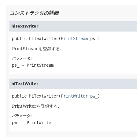
コンストラクタの詳細
hiTextWriter
public hiTextWriter(
PrintStream
 ps_)
PrintStreamを登録する.
パラメータ:
ps_
- PrintStream
hiTextWriter
public hiTextWriter(
PrintWriter
 pw_)
PrintWriterを登録する.
パラメータ:
pw_
- PrintWriter