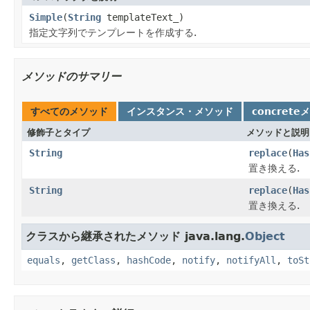
Simple
(
String
templateText_)
指定文字列でテンプレートを作成する.
メソッドのサマリー
すべてのメソッド
インスタンス・メソッド
concrete
修飾子とタイプ
メソッドと説明
String
replace
(
Has
置き換える.
String
replace
(
Has
置き換える.
クラスから継承されたメソッド java.lang.
Object
equals
,
getClass
,
hashCode
,
notify
,
notifyAll
,
toSt