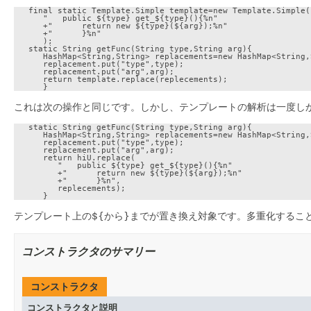
   final static Template.Simple template=new Template.Simple(

      "   public ${type} get_${type}(){%n"

      +"      return new ${type}(${arg});%n"

      +"      }%n"

      );

   static String getFunc(String type,String arg){

      HashMap<String,String> replacements=new HashMap<String,S
      replacement.put("type",type);

      replacement.put("arg",arg);

      return template.replace(replecements);

これは次の操作と同じです。しかし、テンプレートの解析は一度しか
   static String getFunc(String type,String arg){

      HashMap<String,String> replacements=new HashMap<String,S
      replacement.put("type",type);

      replacement.put("arg",arg);

      return hiU.replace(

         "   public ${type} get_${type}(){%n"

         +"      return new ${type}(${arg});%n"

         +"      }%n",

         replecements);

テンプレート上の${から}までが置き換え対象です。多重化するこ
コンストラクタのサマリー
コンストラクタ
コンストラクタと説明