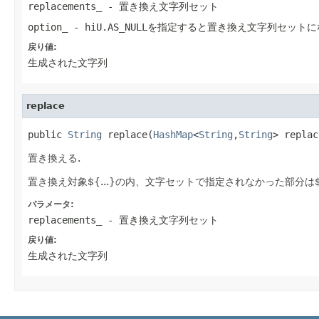
replacements_
- 置き換え文字列セット
option_
- hiU.AS_NULLを指定すると置き換え文字列セッ
戻り値:
生成された文字列
replace
public 
String
 replace(
HashMap
<
String
,
String
> replac
置き換える.
置き換え対象${...}の内、文字セットで指定されなかった部分は$
パラメータ:
replacements_
- 置き換え文字列セット
戻り値:
生成された文字列