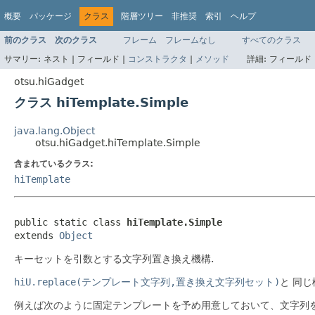
概要
パッケージ
クラス
階層ツリー
非推奨
索引
ヘルプ
前のクラス
次のクラス
フレーム
フレームなし
すべてのクラス
サマリー:
ネスト |
フィールド |
コンストラクタ
|
メソッド
詳細:
フィールド 
otsu.hiGadget
クラス hiTemplate.Simple
java.lang.Object
otsu.hiGadget.hiTemplate.Simple
含まれているクラス:
hiTemplate
public static class 
hiTemplate.Simple
extends 
Object
キーセットを引数とする文字列置き換え機構.
hiU.replace(テンプレート文字列,置き換え文字列セット)
と 同
例えば次のように固定テンプレートを予め用意しておいて、文字列