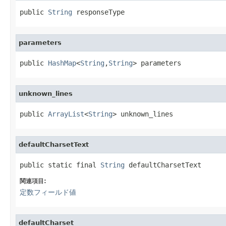
public 
String
 responseType
parameters
public 
HashMap
<
String
,
String
> parameters
unknown_lines
public 
ArrayList
<
String
> unknown_lines
defaultCharsetText
public static final 
String
 defaultCharsetText
関連項目:
定数フィールド値
defaultCharset