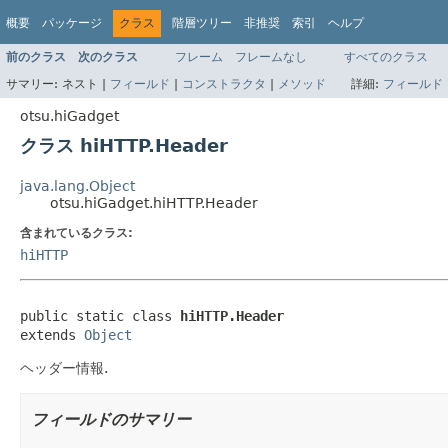
概要
パッケージ
クラス
階層ツリー
非推奨
索引
ヘルプ
前のクラス
次のクラス
フレーム
フレームなし
すべてのクラス
サマリー:
ネスト |
フィールド
|
コンストラクタ
|
メソッド
詳細:
フィールド
otsu.hiGadget
クラス hiHTTP.Header
java.lang.Object
otsu.hiGadget.hiHTTP.Header
含まれているクラス:
hiHTTP
public static class 
hiHTTP.Header
extends 
Object
ヘッダー情報.
フィールドのサマリー