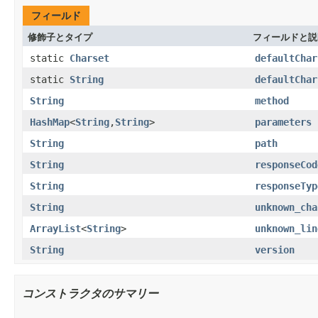
フィールド
修飾子とタイプ
フィールドと説
static
Charset
defaultChar
static
String
defaultChar
String
method
HashMap
<
String
,
String
>
parameters
String
path
String
responseCod
String
responseTyp
String
unknown_cha
ArrayList
<
String
>
unknown_lin
String
version
コンストラクタのサマリー