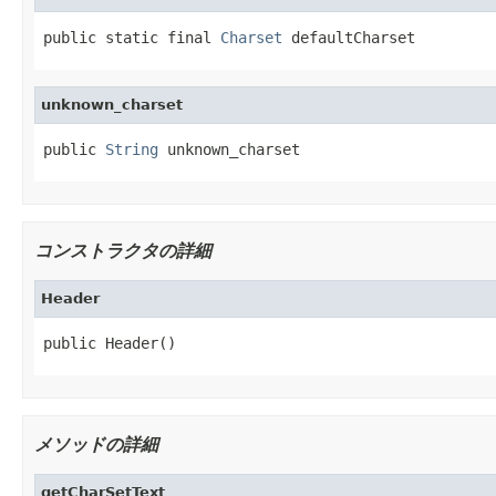
public static final 
Charset
 defaultCharset
unknown_charset
public 
String
 unknown_charset
コンストラクタの詳細
Header
public Header()
メソッドの詳細
getCharSetText