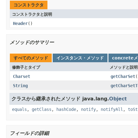
コンストラクタ
コンストラクタと説明
Header
()
メソッドのサマリー
すべてのメソッド
インスタンス・メソッド
concrete
修飾子とタイプ
メソッドと説明
Charset
getCharSet
(
String
getCharSetT
クラスから継承されたメソッド java.lang.
Object
equals
,
getClass
,
hashCode
,
notify
,
notifyAll
,
toSt
フィールドの詳細