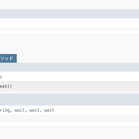
メソッド
)
ext
()
ring
,
wait
,
wait
,
wait