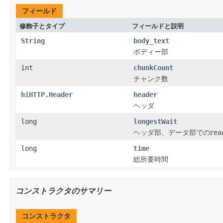
フィールド
修飾子とタイプ
フィールドと説明
String
body_text
ボディー部
int
chunkCount
チャンク数
hiHTTP.Header
header
ヘッダ
long
longestWait
ヘッダ部、データ部でのrea
long
time
総所要時間
コンストラクタのサマリー
コンストラクタ