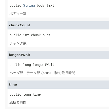
public 
String
 body_text
ボディー部
chunkCount
public int chunkCount
チャンク数
longestWait
public long longestWait
ヘッダ部、データ部でのread待ち最長時間
time
public long time
総所要時間