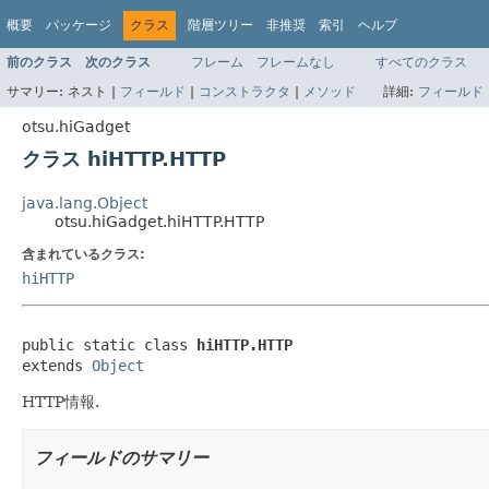
概要
パッケージ
クラス
階層ツリー
非推奨
索引
ヘルプ
前のクラス
次のクラス
フレーム
フレームなし
すべてのクラス
サマリー:
ネスト |
フィールド
|
コンストラクタ
|
メソッド
詳細:
フィールド
otsu.hiGadget
クラス hiHTTP.HTTP
java.lang.Object
otsu.hiGadget.hiHTTP.HTTP
含まれているクラス:
hiHTTP
public static class 
hiHTTP.HTTP
extends 
Object
HTTP情報.
フィールドのサマリー