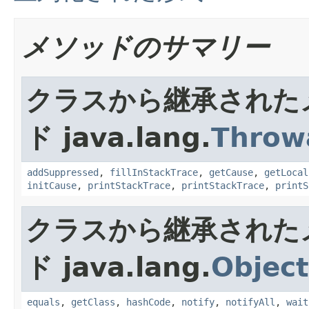
メソッドのサマリー
クラスから継承された
ド java.lang.
Throw
addSuppressed
,
fillInStackTrace
,
getCause
,
getLocal
initCause
,
printStackTrace
,
printStackTrace
,
printS
クラスから継承された
ド java.lang.
Object
equals
,
getClass
,
hashCode
,
notify
,
notifyAll
,
wait