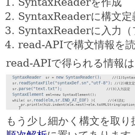
SyntaxReaderを作成
SyntaxReaderに
SyntaxReaderに
read-APIで構文情報を
read-APIで得られる情報は
SyntaxReader
new SyntaxReader()
  sr = 
;     //(1)Synta
readSyntaxFile("syntaxDef.sn","utf-8")
   sr.
; //(2)構文
parse("text.txt");
   sr.
                     //(3)入力設定

SyntaxElement
 eml=new SyntaxElement();

read(elm,sr.END_AT_EOF)
   while( sr.
 ){      //(4)読む

      _pr.println(hiU.indent(elm.nest)+elm.toXMLString(option_
もう少し細かく構文を取り