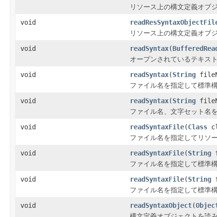
リソース上の構文定義オブ
void
readResSyntaxObjectFil
リソース上の構文定義オブ
void
readSyntax
(
BufferedRea
オープンされているテキスト
void
readSyntax
(
String
fileN
ファイル名を指定して標準構
void
readSyntax
(
String
file
ファイル名、文字セット名を
void
readSyntaxFile
(
Class
c
ファイル名を指定してリソー
void
readSyntaxFile
(
String
f
ファイル名を指定して標準構
void
readSyntaxFile
(
String
f
ファイル名を指定して標準構
void
readSyntaxObject
(
Objec
構文定義オブジェクトを読