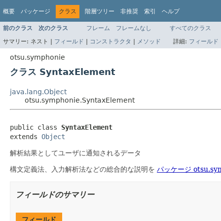
概要
パッケージ
クラス
階層ツリー
非推奨
索引
ヘルプ
前のクラス
次のクラス
フレーム
フレームなし
すべてのクラス
サマリー:
ネスト |
フィールド
|
コンストラクタ
|
メソッド
詳細:
フィールド
otsu.symphonie
クラス SyntaxElement
java.lang.Object
otsu.symphonie.SyntaxElement
public class 
SyntaxElement
extends 
Object
解析結果としてユーザに通知されるデータ
構文定義法、入力解析法などの総合的な説明を
パッケージ otsu.sy
フィールドのサマリー
フィールド