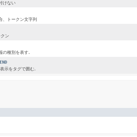
付けない
合、トークン文字列
ークン
報の種別を表す.
END
L表示をタグで囲む.