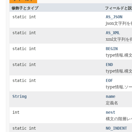
修飾子とタイプ
フィールドと説
static int
AS_JSON
json文字列
static int
AS_XML
xml文字列を
static int
BEGIN
type情報,構
static int
END
type情報,構
static int
EOF
type情報,
String
name
定義名
int
nest
構文の階層レ
static int
NO_INDENT