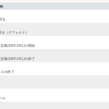
明
を得る
得る（デフォルト)
文定義(DEF,SEL)の開始
文定義(DEF,SEL)の終了
ソースの終了
ベル