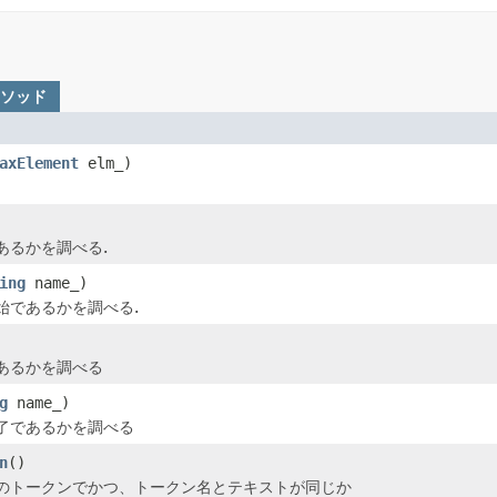
メソッド
axElement
elm_)
あるかを調べる.
ing
name_)
始であるかを調べる.
あるかを調べる
g
name_)
了であるかを調べる
n
()
のトークンでかつ、トークン名とテキストが同じか