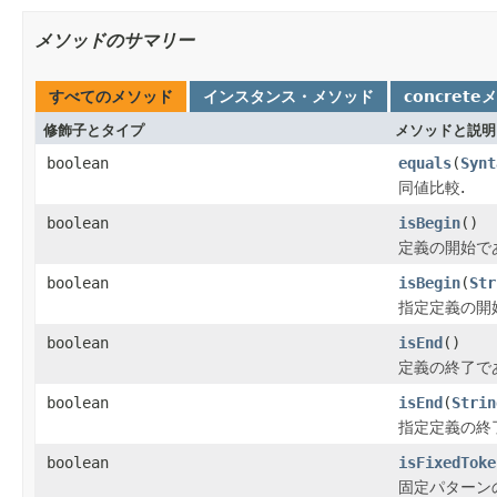
メソッドのサマリー
すべてのメソッド
インスタンス・メソッド
concrete
修飾子とタイプ
メソッドと説明
boolean
equals
(
Synt
同値比較.
boolean
isBegin
()
定義の開始で
boolean
isBegin
(
Str
指定定義の開
boolean
isEnd
()
定義の終了で
boolean
isEnd
(
Strin
指定定義の終
boolean
isFixedToke
固定パターン