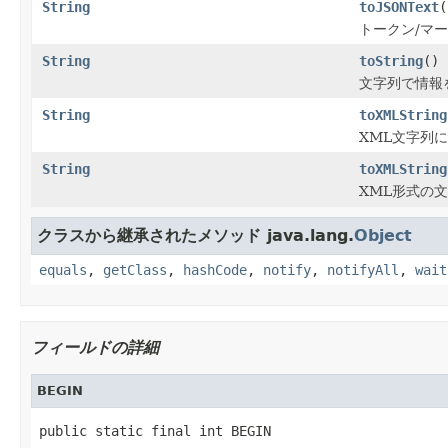
String
toJSONText
(
トークン/マー
String
toString
()
文字列で情報
String
toXMLString
XML文字列
String
toXMLString
XML形式の文
クラスから継承されたメソッド java.lang.
Object
equals
,
getClass
,
hashCode
,
notify
,
notifyAll
,
wait
フィールドの詳細
BEGIN
public static final int BEGIN