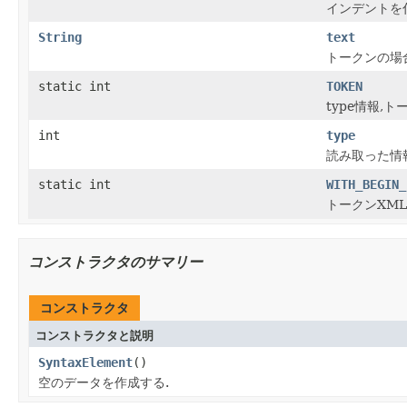
インデントを
String
text
トークンの場
static int
TOKEN
type情報,ト
int
type
読み取った情
static int
WITH_BEGIN_
トークンXM
コンストラクタのサマリー
コンストラクタ
コンストラクタと説明
SyntaxElement
()
空のデータを作成する.