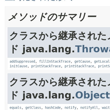
メソッドのサマリー
クラスから継承された
ド java.lang.
Throw
addSuppressed
,
fillInStackTrace
,
getCause
,
getLocal
initCause
,
printStackTrace
,
printStackTrace
,
printS
クラスから継承された
ド java.lang.
Object
equals
,
getClass
,
hashCode
,
notify
,
notifyAll
,
wait