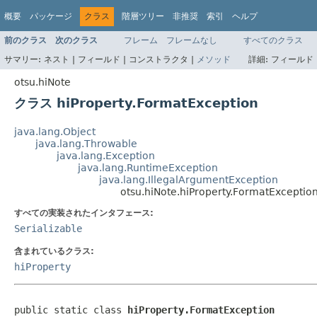
概要
パッケージ
クラス
階層ツリー
非推奨
索引
ヘルプ
前のクラス
次のクラス
フレーム
フレームなし
すべてのクラス
サマリー:
ネスト |
フィールド |
コンストラクタ |
メソッド
詳細:
フィールド 
otsu.hiNote
クラス hiProperty.FormatException
java.lang.Object
java.lang.Throwable
java.lang.Exception
java.lang.RuntimeException
java.lang.IllegalArgumentException
otsu.hiNote.hiProperty.FormatExceptio
すべての実装されたインタフェース:
Serializable
含まれているクラス:
hiProperty
public static class 
hiProperty.FormatException