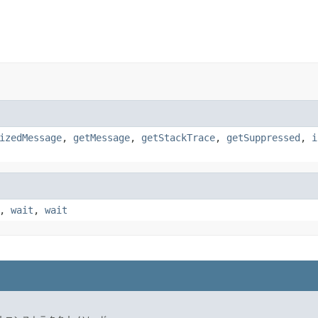
izedMessage
,
getMessage
,
getStackTrace
,
getSuppressed
,
i
,
wait
,
wait