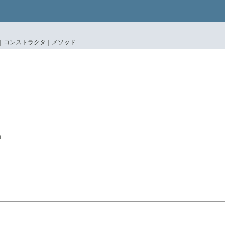
|
コンストラクタ |
メソッド
n