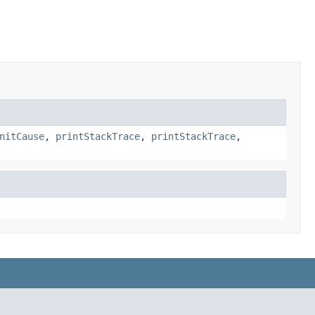
nitCause
,
printStackTrace
,
printStackTrace
,