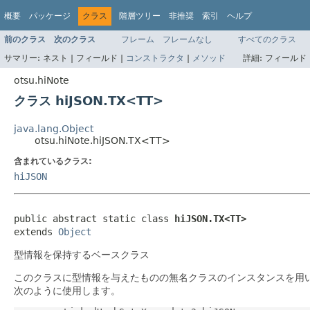
概要
パッケージ
クラス
階層ツリー
非推奨
索引
ヘルプ
前のクラス
次のクラス
フレーム
フレームなし
すべてのクラス
サマリー:
ネスト |
フィールド |
コンストラクタ
|
メソッド
詳細:
フィールド 
otsu.hiNote
クラス hiJSON.TX<TT>
java.lang.Object
otsu.hiNote.hiJSON.TX<TT>
含まれているクラス:
hiJSON
public abstract static class 
hiJSON.TX<TT>
extends 
Object
型情報を保持するベースクラス
このクラスに型情報を与えたものの無名クラスのインスタンスを用
次のように使用します。