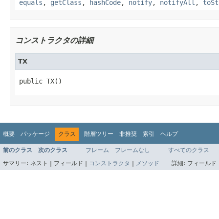
equals
,
getClass
,
hashCode
,
notify
,
notifyAll
,
toSt
コンストラクタの詳細
TX
public TX()
概要
パッケージ
クラス
階層ツリー
非推奨
索引
ヘルプ
前のクラス
次のクラス
フレーム
フレームなし
すべてのクラス
サマリー:
ネスト |
フィールド |
コンストラクタ
|
メソッド
詳細:
フィールド 