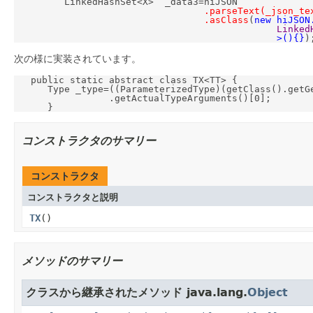
         LinkedHashSet<X>  _data3=hiJSON

.parseText(_json_te
.asClass
(
new hiJSON
Linked
>(){}
次の様に実装されています。
   public static abstract class TX<TT> {

      Type _type=((ParameterizedType)(getClass().getGe
                 .getActualTypeArguments()[0];

コンストラクタのサマリー
コンストラクタ
コンストラクタと説明
TX
()
メソッドのサマリー
クラスから継承されたメソッド java.lang.
Object