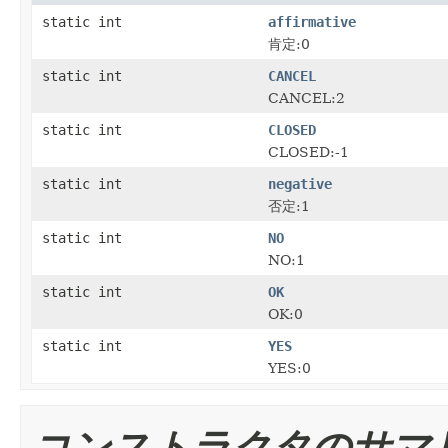
static int
affirmative
肯定:0
static int
CANCEL
CANCEL:2
static int
CLOSED
CLOSED:-1
static int
negative
否定:1
static int
NO
NO:1
static int
OK
OK:0
static int
YES
YES:0
コンストラクタのサマ