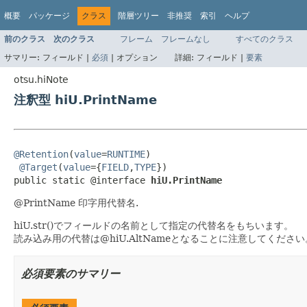
概要
パッケージ
クラス
階層ツリー
非推奨
索引
ヘルプ
前のクラス
次のクラス
フレーム
フレームなし
すべてのクラス
サマリー:
フィールド |
必須
|
オプション
詳細:
フィールド |
要素
otsu.hiNote
注釈型 hiU.PrintName
@Retention
(
value
=
RUNTIME
)

@Target
(
value
={
FIELD
,
TYPE
})

public static @interface 
hiU.PrintName
@PrintName 印字用代替名.
hiU.str()でフィールドの名前として指定の代替名をもちいます。
読み込み用の代替は@hiU.AltNameとなることに注意してください
必須要素のサマリー