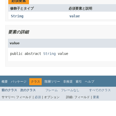
必須要素
修飾子とタイプ
必須要素と説明
String
value
要素の詳細
value
public abstract 
String
 value
概要
パッケージ
クラス
階層ツリー
非推奨
索引
ヘルプ
前のクラス
次のクラス
フレーム
フレームなし
すべてのクラス
サマリー:
フィールド |
必須
|
オプション
詳細:
フィールド |
要素