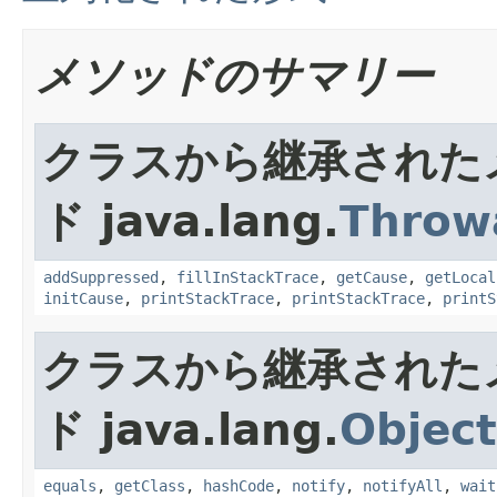
メソッドのサマリー
クラスから継承された
ド java.lang.
Throw
addSuppressed
,
fillInStackTrace
,
getCause
,
getLocal
initCause
,
printStackTrace
,
printStackTrace
,
printS
クラスから継承された
ド java.lang.
Object
equals
,
getClass
,
hashCode
,
notify
,
notifyAll
,
wait