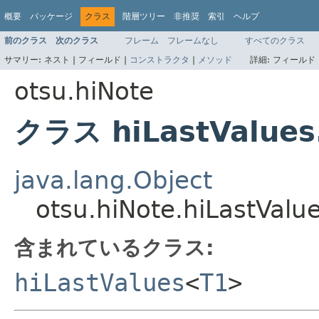
概要
パッケージ
クラス
階層ツリー
非推奨
索引
ヘルプ
前のクラス
次のクラス
フレーム
フレームなし
すべてのクラス
サマリー:
ネスト |
フィールド |
コンストラクタ
|
メソッド
詳細:
フィールド 
otsu.hiNote
クラス hiLastValues
java.lang.Object
otsu.hiNote.hiLastValu
含まれているクラス:
hiLastValues
<
T1
>