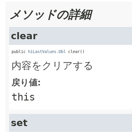
メソッドの詳細
clear
public 
hiLastValues.Dbl
 clear()
内容をクリアする
戻り値:
this
set