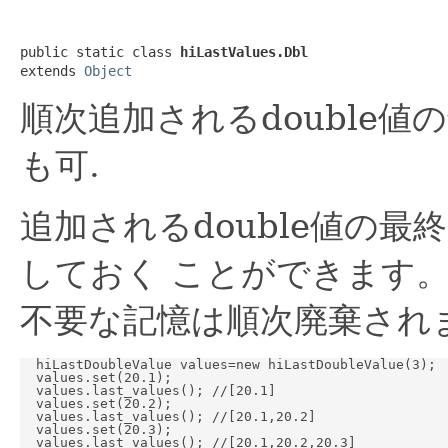
public static class 
hiLastValues.Dbl
extends 
Object
順次追加されるdouble
も可.
追加されるdouble値の
しておく ことができます
不要な記憶は順次廃棄され
  hiLastDoubleValue values=new hiLastDoubleValue(3);

  values.set(20.1);

  values.last_values(); //[20.1]

  values.set(20.2);

  values.last_values(); //[20.1,20.2]

  values.set(20.3);

  values.last_values(); //[20.1,20.2,20.3]
