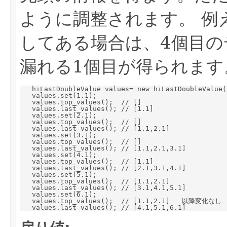
ように調整されます。 例
してある場合は、4個目の
漏れる1個目が得られます
   hiLastDoubleValue values= new hiLastDoubleValue(2
   values.set(1.1);

   values.top_values();  // []

   values.last_values(); // [1.1]

   values.set(2.1);

   values.top_values();  // []

   values.last_values(); // [1.1,2.1]

   values.set(3.1);

   values.top_values();  // []

   values.last_values(); // [1.1,2.1,3.1]

   values.set(4.1);

   values.top_values();  // [1.1]

   values.last_values(); // [2.1,3.1,4.1]

   values.set(5.1);

   values.top_values();  // [1.1,2.1]

   values.last_values(); // [3.1,4.1,5.1]

   values.set(6.1);

   values.top_values();  // [1.1,2.1]   以降変化なし
