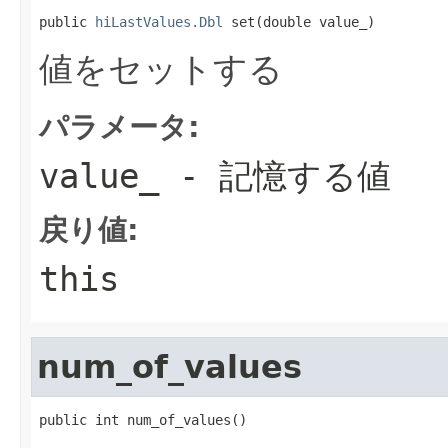
public 
hiLastValues.Dbl
 set(double value_)
値をセットする
パラメータ:
value_
- 記憶する値
戻り値:
this
num_of_values
public int num_of_values()