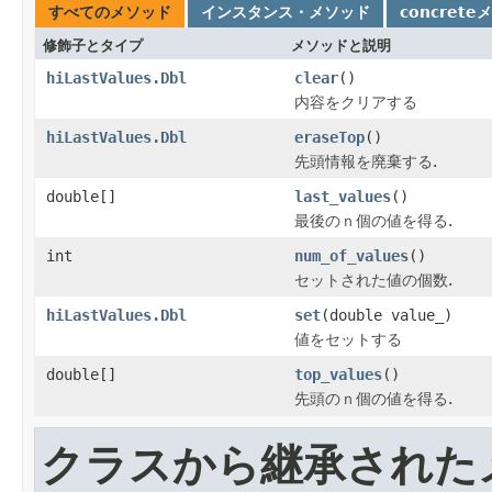
すべてのメソッド
インスタンス・メソッド
concrete
修飾子とタイプ
メソッドと説明
hiLastValues.Dbl
clear
()
内容をクリアする
hiLastValues.Dbl
eraseTop
()
先頭情報を廃棄する.
double[]
last_values
()
最後のｎ個の値を得る.
int
num_of_values
()
セットされた値の個数.
hiLastValues.Dbl
set
(double value_)
値をセットする
double[]
top_values
()
先頭のｎ個の値を得る.
クラスから継承された