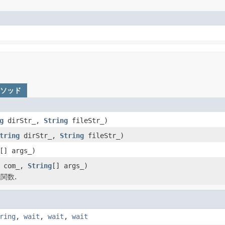
メソッド
g
dirStr_,
String
fileStr_)
tring
dirStr_,
String
fileStr_)
[] args_)
com_,
String
[] args_)
関数.
ring
,
wait
,
wait
,
wait