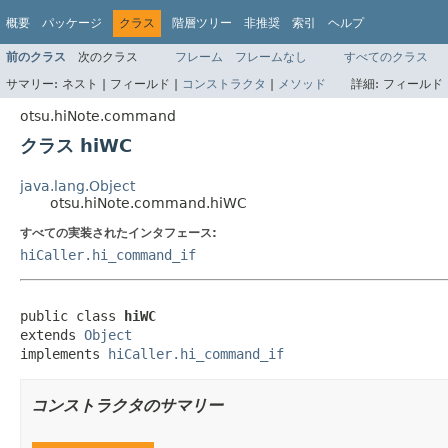
概要
パッケージ
クラス
階層ツリー
非推奨
索引
ヘルプ
前のクラス
次のクラス
フレーム
フレームなし
すべてのクラス
サマリー:
ネスト |
フィールド |
コンストラクタ
|
メソッド
詳細:
フィールド 
otsu.hiNote.command
クラス hiWC
java.lang.Object
otsu.hiNote.command.hiWC
すべての実装されたインタフェース:
hiCaller.hi_command_if
public class 
hiWC
extends 
Object
implements 
hiCaller.hi_command_if
コンストラクタのサマリー