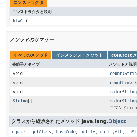
コンストラクタ
コンストラクタと説明
hiWC
()
メソッドのサマリー
すべてのメソッド
インスタンス・メソッド
concrete
修飾子とタイプ
メソッドと説明
void
count
(
Strin
void
countLine
(
S
void
main
(
String
String
[]
main
(
String
コマンドmain
クラスから継承されたメソッド java.lang.
Object
equals
,
getClass
,
hashCode
,
notify
,
notifyAll
,
toSt