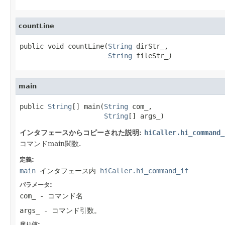
countLine
public void countLine(
String
 dirStr_,

String
 fileStr_)
main
public 
String
[] main(
String
 com_,

String
[] args_)
インタフェースからコピーされた説明:
hiCaller.hi_command_
コマンドmain関数.
定義:
main
インタフェース内
hiCaller.hi_command_if
パラメータ:
com_
- コマンド名
args_
- コマンド引数。
戻り値: