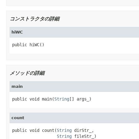
コンストラクタの詳細
hiWC
public hiWC()
メソッドの詳細
main
public void main(
String
[] args_)
count
public void count(
String
 dirStr_,

String
 fileStr_)