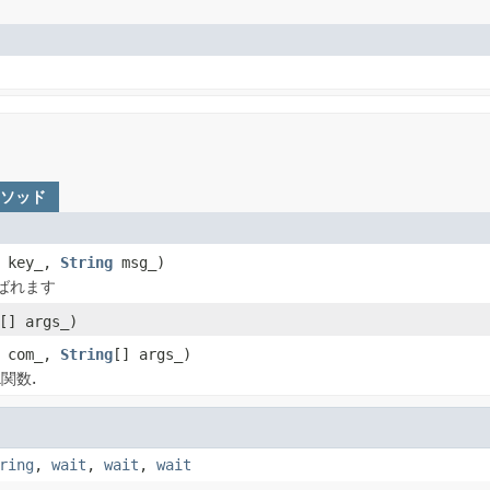
メソッド
key_,
String
msg_)
ばれます
[] args_)
com_,
String
[] args_)
関数.
ring
,
wait
,
wait
,
wait