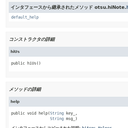
インタフェースから継承されたメソッド otsu.hiNote.
default_help
コンストラクタの詳細
hiUs
public hiUs()
メソッドの詳細
help
public void help(
String
 key_,

String
 msg_)
インタフェースからコピーされた説明:
hiArgs.Helper