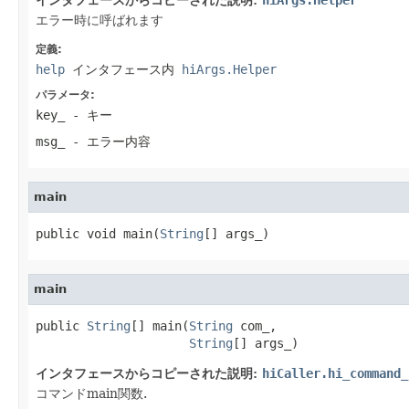
エラー時に呼ばれます
定義:
help
インタフェース内
hiArgs.Helper
パラメータ:
key_
- キー
msg_
- エラー内容
main
public void main(
String
[] args_)
main
public 
String
[] main(
String
 com_,

String
[] args_)
インタフェースからコピーされた説明:
hiCaller.hi_command_
コマンドmain関数.