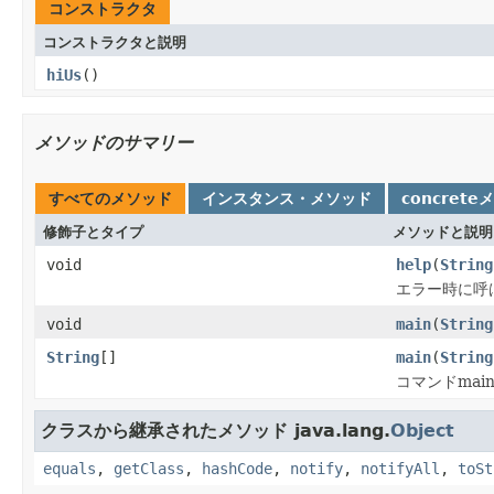
コンストラクタ
コンストラクタと説明
hiUs
()
メソッドのサマリー
すべてのメソッド
インスタンス・メソッド
concrete
修飾子とタイプ
メソッドと説明
void
help
(
String
エラー時に呼
void
main
(
String
String
[]
main
(
String
コマンドmain
クラスから継承されたメソッド java.lang.
Object
equals
,
getClass
,
hashCode
,
notify
,
notifyAll
,
toSt