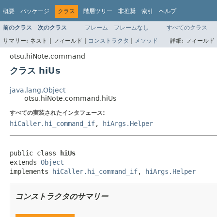
概要
パッケージ
クラス
階層ツリー
非推奨
索引
ヘルプ
前のクラス
次のクラス
フレーム
フレームなし
すべてのクラス
サマリー:
ネスト |
フィールド |
コンストラクタ
|
メソッド
詳細:
フィールド 
otsu.hiNote.command
クラス hiUs
java.lang.Object
otsu.hiNote.command.hiUs
すべての実装されたインタフェース:
hiCaller.hi_command_if
,
hiArgs.Helper
public class 
hiUs
extends 
Object
implements 
hiCaller.hi_command_if
, 
hiArgs.Helper
コンストラクタのサマリー