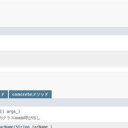
ッド
concreteメソッド
[] args_)
のクラスmain呼び出し
arName
(
String
jarName_)