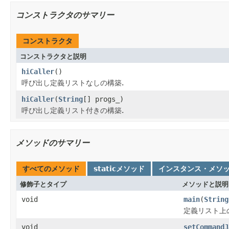
コンストラクタのサマリー
コンストラクタ
コンストラクタと説明
hiCaller
()
呼び出し定義リストなしの構築.
hiCaller
(
String
[] progs_)
呼び出し定義リスト付きの構築.
メソッドのサマリー
すべてのメソッド
staticメソッド
インスタンス・メソ
修飾子とタイプ
メソッドと説明
void
main
(
String
定義リスト上
void
setCommandJ