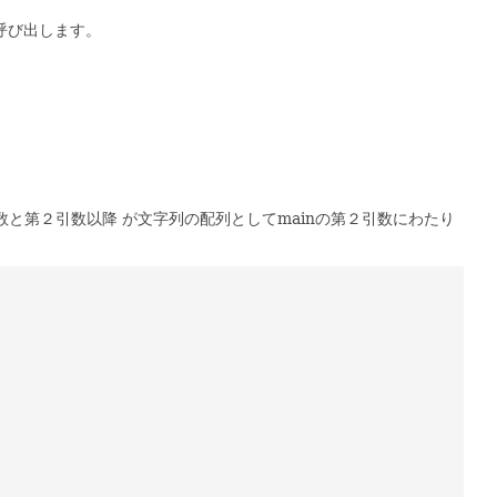
 呼び出します。
数と第２引数以降 が文字列の配列としてmainの第２引数にわたり