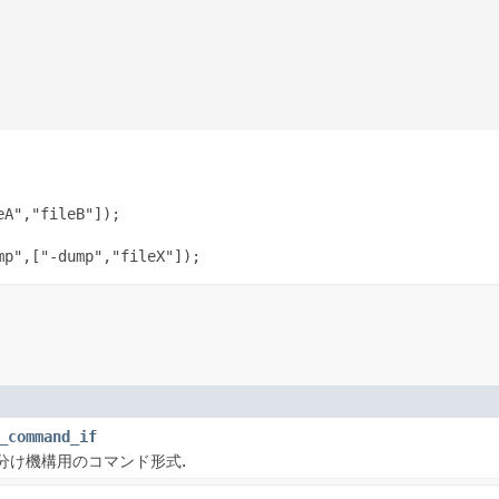
A","fileB"]);

_command_if
分け機構用のコマンド形式.