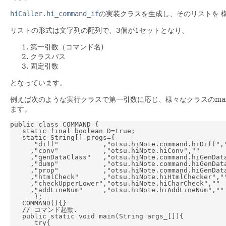
hiCaller.hi_command_if
の実装クラスを生成し、そのリストを 構築
リストの形式は文字列の配列で、3個が1セットとなり、
第一引数（コマンド名)
クラスパス
固定引数
となっています。
例えば次のような実行クラスで第一引数に応じ、様々なクラスのmai
ます。
public class COMMAND {

   static final boolean D=true;

   static String[] progs={

      "diff"           ,"otsu.hiNote.command.hiDiff","
     ,"conv"           ,"otsu.hiNote.hiConv",""

     ,"genDataClass"   ,"otsu.hiNote.command.hiGenData
     ,"dump"           ,"otsu.hiNote.command.hiGenData
     ,"prop"           ,"otsu.hiNote.command.hiGenData
     ,"htmlCheck"      ,"otsu.hiNote.hiHtmlChecker",""
     ,"checkUpperLower","otsu.hiNote.hiCharCheck",""

     ,"addLineNum"     ,"otsu.hiNote.hiAddLineNum",""

      };

   COMMAND(){}

   // コマンド起動.

   public static void main(String args_[]){

      try{
