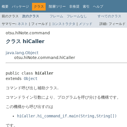
概要
パッケージ
クラス
階層ツリー
非推奨
索引
ヘルプ
前のクラス
次のクラス
フレーム
フレームなし
すべてのクラス
サマリー:
ネスト
|
フィールド |
コンストラクタ
|
メソッド
詳細:
フィールド 
otsu.hiNote.command
クラス hiCaller
java.lang.Object
otsu.hiNote.command.hiCaller
public class 
hiCaller
extends 
Object
コマンド呼び出し補助クラス.
コマンドライン引数により、プログラムを呼び分ける機構です。
この機構から呼び出すのは
hiCaller.hi_command_if.main(String,String[])
です。