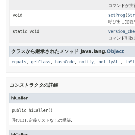
コマンドが実行
void
setProg
(
Str
呼び出し定義
static void
version_che
コマンド引数に
クラスから継承されたメソッド java.lang.
Object
equals
,
getClass
,
hashCode
,
notify
,
notifyAll
,
toSt
コンストラクタの詳細
hiCaller
public hiCaller()
呼び出し定義リストなしの構築.
hiCaller