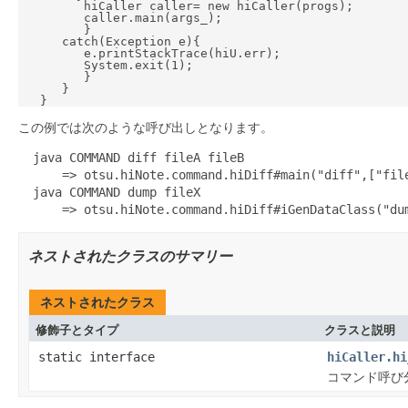
         hiCaller caller= new hiCaller(progs);

         caller.main(args_);

         }

      catch(Exception e){

         e.printStackTrace(hiU.err);

         System.exit(1);

         }

      }

この例では次のような呼び出しとなります。
  java COMMAND diff fileA fileB

      => otsu.hiNote.command.hiDiff#main("diff",["file
  java COMMAND dump fileX

ネストされたクラスのサマリー
ネストされたクラス
修飾子とタイプ
クラスと説明
static interface
hiCaller.hi
コマンド呼び