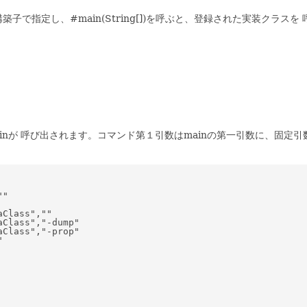
子で指定し、#main(String[])を呼ぶと、登録された実装クラスを
nが 呼び出されます。コマンド第１引数はmainの第一引数に、固定引
"

Class",""

Class","-dump"

Class","-prop"


