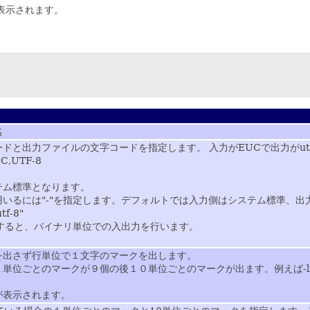
が表示されます。
名
ドと出力ファイルの文字コードを指定します。 入力がEUCで出力がutf
C,UTF-8
テム標準となります。
いるには"-"を指定します。デフォルトでは入力側はシステム標準、出力
tf-8"
定すると、バイナリ単位での入出力を行います。
を出さず行単位で１文字のマークを出します。
単位ごとのマークが９個の後１０単位ごとのマークが出ます。例えば-li
が表示されます。