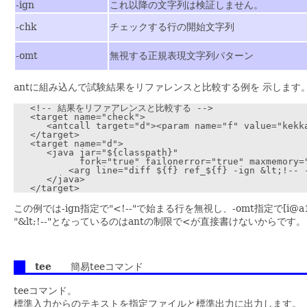
-ign
これ以降の文字列は検証しません。
-chk
チェックする行の開始文字列
-omt
無視する正規表現文字列パターン
antに組み込んで試験結果をリファレンスと比較する例を 示します
   <!-- 結果をリファアレンスと比較する -->

   <target name="check">

      <antcall target="d"><param name="f" value="kekka
   </target>

   <target name="d">

      <java jar="${classpath}"

            fork="true" failonerror="true" maxmemory="
          <arg line="diff ${f} ref_${f} -ign &lt;!-- -
      </java>

この例では-ign指定で"<!--"で始まる行を無視し、-omt指定で[i@
"&lt;!--"となっているのはantの制限で<が直接書けないからです。
tee
簡易teeコマンド
teeコマンド。
標準入力からのテキストを指定ファイルと標準出力に出力します。