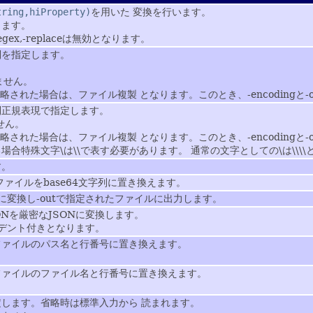
tring,hiProperty)
を用いた 変換を行います。
きます。
egex,-replaceは無効となります。
列を指定します。
。
ません。
ちらも省略された場合は、ファイル複製 となります。このとき、-encodingと
列正規表現で指定します。
せん。
ちらも省略された場合は、ファイル複製 となります。このとき、-encodingと
合特殊文字\は\\で表す必要があります。 通常の文字としての\は\\\\
す。
ファイルをbase64文字列に置き換えます。
リに変換し-outで指定されたファイルに出力します。
ONを厳密なJSONに変換します。
インデント付きとなります。
ファイルのパス名と行番号に置き換えます。
ファイルのファイル名と行番号に置き換えます。
します。省略時は標準入力から 読まれます。