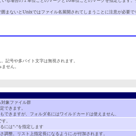
されている場合の１単位ごとのマークと10単位ごとのマークを指定します
囲まないとUnixではファイル名展開されてしまうことに注意が必要で
ません。記号や多バイト文字は無視されます。
みません。
る対象ファイル群
定できます。
もできますが、フォルダ名にはワイルドカードは使えません、
です。
るには"-"を指定します
さ調整。リスト上指定長になるように.が付加されます。