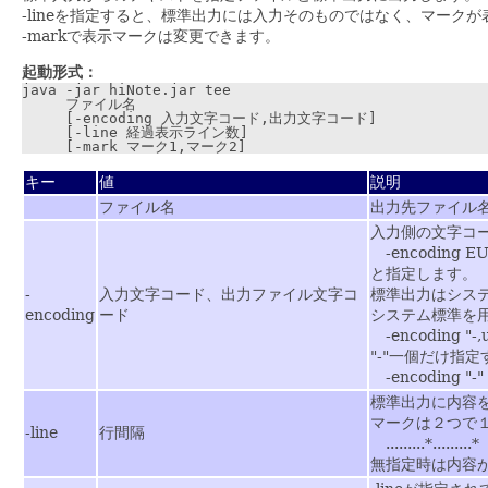
-lineを指定すると、標準出力には入力そのものではなく、マーク
-markで表示マークは変更できます。
起動形式：
java -jar hiNote.jar tee

     ファイル名

     [-encoding 入力文字コード,出力文字コード]

     [-line 経過表示ライン数]

キー
値
説明
ファイル名
出力先ファイル
入力側の文字コー
-encoding EU
と指定します。
-
入力文字コード、出力ファイル文字コ
標準出力はシス
encoding
ード
システム標準を用
-encoding "-,u
"-"一個だけ指
-encoding "-"
標準出力に内容
マークは２つで１
-line
行間隔
.........*.........*
無指定時は内容