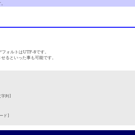
す。
フォルトはUTF-8です。
表示させるといった事も可能です。
文字列]

ード]
