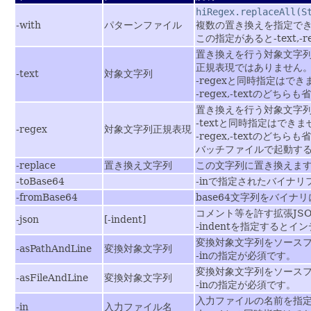
hiRegex.replaceAll(S
-with
パターンファイル
複数の置き換えを指定で
この指定があると-text,-r
置き換えを行う対象文字
正規表現ではありません
-text
対象文字列
-regexと同時指定はでき
-regex,-textのど
置き換えを行う対象文字
-textと同時指定はできま
-regex
対象文字列正規表現
-regex,-textのど
バッチファイルで起動する場
-replace
置き換え文字列
この文字列に置き換えま
-toBase64
-inで指定されたバイナリ
-fromBase64
base64文字列をバイナ
コメント等を許す拡張JS
-json
[-indent]
-indentを指定すると
変換対象文字列をソース
-asPathAndLine
変換対象文字列
-inの指定が必須です。
変換対象文字列をソース
-asFileAndLine
変換対象文字列
-inの指定が必須です。
入力ファイルの名前を指定
-in
入力ファイル名