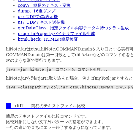
conv: 簡易のテキスト変換
dump: 16進ダンプ
ur: UDP受信/表示機
us: UDPテキスト送信機
genDataClass: 指定ファイル内容データを持つクラス生成
prop: hiPropertyバイナリファイル生成
htmlCheck: HTMLの簡易検証
hiNote.jarはotsu.hiNote.COMMAND.mainを入り口とする
COMMAND.mainは第一引数としてdiffやteeなどのコマン
次のような形で実行できます。
hiNote.jarを別のjarに取り込んだ場合、例えばmyTool.jarとす
diff
簡易のテキストファイル比較
簡易のテキストファイル比較コマンドです。
比較対象にしない文字列パターンの指定ができます。
一行の違いで直ちにエラー終了するようになっています。