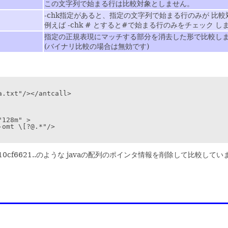
この文字列で始まる行は比較対象としません。
-chk指定があると、指定の文字列で始まる行のみが 比
例えば -chk # とすると#で始まる行のみをチェック し
指定の正規表現にマッチする部分を消去した形で比較し
(バイナリ比較の場合は無効です)
。
.txt"/></antcall>

128m" >

omt \[?@.*"/>

a10cf6621..のような javaの配列のポインタ情報を削除して比較してい