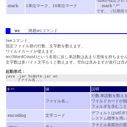
-lineが指定
-mark
1単位マーク、10単位マーク
-mark ".*"
です。（引用符で
wc
簡易wcコマンド
teeコマンド。
指定ファイル群の行数、文字数を数えます。
ワイルドカードが使えます。
wc(WordCount)という名前に反し単語数はあまり意味を持ち
文字数は多バイト文字も１と数えます。空白は含みますが改行は含
起動形式：
java -jar hiNote.jar wc

キー
値
説明
行数,単語数を数え
ファイル名...
ワイルドカードが指
フォルダを含むこと
デフォルトはutf-8
-encoding
文字コード
システム標準を用い
ファイル名部分の長