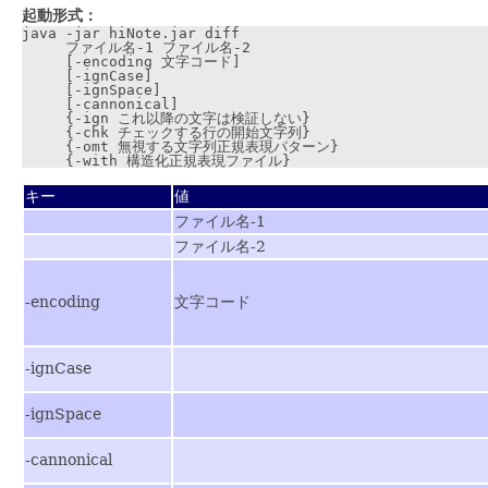
起動形式：
java -jar hiNote.jar diff

     ファイル名-1 ファイル名-2

     [-encoding 文字コード]

     [-ignCase]

     [-ignSpace]

     [-cannonical]

     {-ign これ以降の文字は検証しない}

     {-chk チェックする行の開始文字列}

     {-omt 無視する文字列正規表現パターン}

キー
値
ファイル名-1
ファイル名-2
-encoding
文字コード
-ignCase
-ignSpace
-cannonical