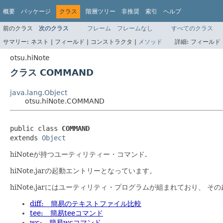
概要
パッケージ
クラス
階層ツリー
非推奨
索引
ヘルプ
前のクラス
次のクラス
フレーム
フレームなし
すべてのクラス
サマリー:
ネスト |
フィールド |
コンストラクタ |
メソッド
詳細:
フィールド 
otsu.hiNote
クラス COMMAND
java.lang.Object
otsu.hiNote.COMMAND
public class 
COMMAND
extends 
Object
hiNoteが持つユーティリティー・コマンド.
hiNote.jarの起動エントリーとなっています。
hiNote.jarにはユーティリティ・プログラムが組まれており、 そ
diff: 簡易のテキストファイル比較
tee: 簡易teeコマンド
wc: 簡易wcコマンド