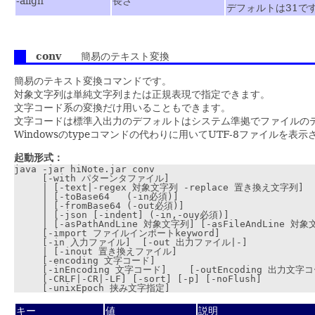
-align
長さ
デフォルトは31で
conv
簡易のテキスト変換
簡易のテキスト変換コマンドです。
対象文字列は単純文字列または正規表現で指定できます。
文字コード系の変換だけ用いることもできます。
文字コードは標準入出力のデフォルトはシステム準拠でファイルのデ
Windowsのtypeコマンドの代わりに用いてUTF-8ファイルを
起動形式：
java -jar hiNote.jar conv

     [-with パターンタファイル]

     | [-text|-regex 対象文字列 -replace 置き換え文字列]

     | [-toBase64   (-in必須)]

     | [-fromBase64 (-out必須)]

     | [-json [-indent] (-in,-ouy必須)]

     | [-asPathAndLine 対象文字列] [-asFileAndLine 対象
     [-import ファイルインポートkeyword]

     [-in 入力ファイル]  [-out 出力ファイル|-]

     | [-inout 置き換えファイル]

     [-encoding 文字コード]

     [-inEncoding 文字コード]    [-outEncoding 出力文字コ
     [-CRLF|-CR|-LF] [-sort] [-p] [-noFlush]

キー
値
説明