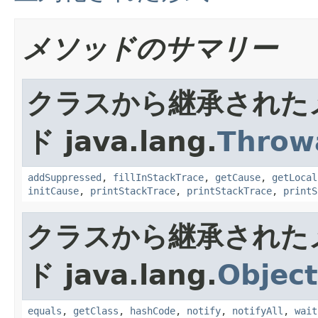
メソッドのサマリー
クラスから継承された
ド java.lang.
Throw
addSuppressed
,
fillInStackTrace
,
getCause
,
getLocal
initCause
,
printStackTrace
,
printStackTrace
,
printS
クラスから継承された
ド java.lang.
Object
equals
,
getClass
,
hashCode
,
notify
,
notifyAll
,
wait