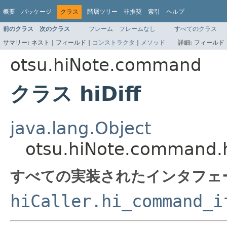
概要
パッケージ
クラス
階層ツリー
非推奨
索引
ヘルプ
前のクラス
次のクラス
フレーム
フレームなし
すべてのクラス
サマリー:
ネスト |
フィールド |
コンストラクタ
|
メソッド
詳細:
フィールド 
otsu.hiNote.command
クラス hiDiff
java.lang.Object
otsu.hiNote.command.h
すべての実装されたインタフェ
hiCaller.hi_command_i