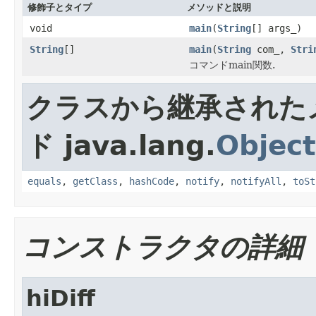
修飾子とタイプ
メソッドと説明
void
main
(
String
[] args_)
String
[]
main
(
String
com_,
Stri
コマンドmain関数.
クラスから継承された
ド java.lang.
Object
equals
,
getClass
,
hashCode
,
notify
,
notifyAll
,
toSt
コンストラクタの詳細
hiDiff