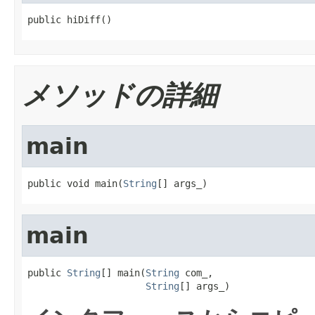
public hiDiff()
メソッドの詳細
main
public void main(
String
[] args_)
main
public 
String
[] main(
String
 com_,

String
[] args_)